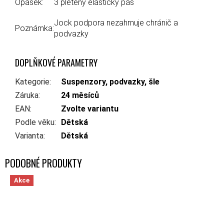
Opasek:
3 pletený elastický pas
Jock podpora nezahrnuje chránič a
Poznámka:
podvazky
DOPLŇKOVÉ PARAMETRY
Kategorie
:
Suspenzory, podvazky, šle
Záruka
:
24 měsíců
EAN
:
Zvolte variantu
Podle věku
:
Dětská
Varianta
:
Dětská
Akce