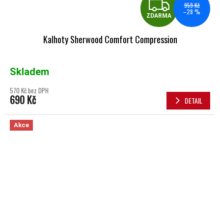
ZDA
959 Kč
–28 %
ZDARMA
Kalhoty Sherwood Comfort Compression
Skladem
570 Kč bez DPH
690 Kč
DETAIL
Akce