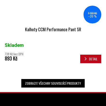
1 130 Kč
–20 %
Kalhoty CCM Performance Pant SR
Skladem
738 Kč bez DPH
893 Kč
DETAIL
ZOBRAZIT VŠECHNY SOUVISEJÍCÍ PRODUKTY
ZÁPATÍ