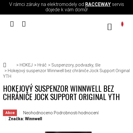
Přejít na obsah
V rámci záruky na elektromodely od
RACCEWAY
servis
dojede k vám domů!
NÁKUPN
Domů
HOKEJ
Hráč
Suspenzory, podvazky, šle
Hokejový suspenzor Winnwell bez chrániče Jock Support Original
YTH
HOKEJOVÝ SUSPENZOR WINNWELL BEZ
CHRÁNIČE JOCK SUPPORT ORIGINAL YTH
Průměrné hodnocení produktu je 0,0 z 5 hvězdiček.
Neohodnoceno
Podrobnosti hodnocení
Akce
Značka:
Winnwell