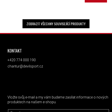
ZOBRAZIT VŠECHNY SOUVISEJÍCÍ PRODUKTY
ZÁPATÍ
KONTAKT
+420 774 000 190
chantur@devilsport.cz
ODEBÍRAT NEWSLETTER
Vložte svůj e-mail a my vám budeme zasílat informace o nových
produktech na našem e-shopu.