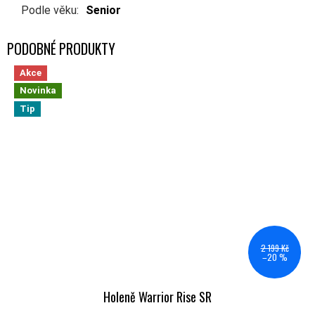
Podle věku
:
Senior
Akce
Novinka
Tip
2 199 Kč
–20 %
Holeně Warrior Rise SR