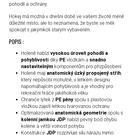
pohodlí a ochrany.
Hokej má možná v dnešní době ve vašem životě méně
důležité místo, ale to neznamená, že byste se měli
spokojit s jakýmkoli starým vybavením.
POPIS :
Holeně nabízí
vysokou úroveň pohodlí a
pohyblivosti
díky
PE
vložkám a
snadno
nastavitelným
komponentům pro přizpůsobení.
Holeně mají
anatomický úzký propojený střih
,
který nepůsobí mohutně, v lehkém designu
napomáhajícím pohyblivosti a je vhodný pro
rekreační hráče jakéhokoli věku.
Chraniče lýtek z
PE
pěny
spolu s plastovou
vložkou zajistí lehkou tvarovanou ochranu.
Optimalizovaná
anatomická geometrie
spolu s
kolenní jamkou JDP
nabízí pevný bod ohybu
kolene a větší volnost pohybu.
Konstrukce
JDP
rozptyluje sílu nárazu mimo