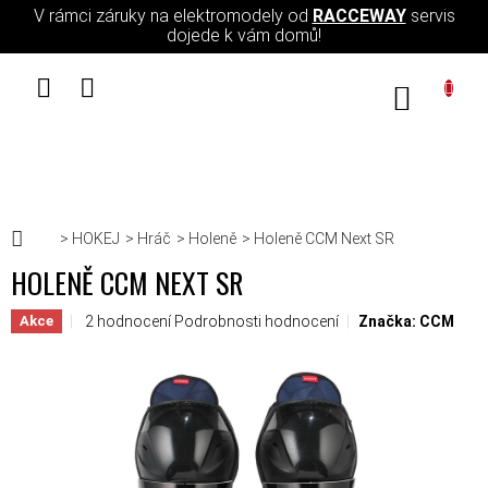
Přejít na obsah
V rámci záruky na elektromodely od
RACCEWAY
servis
dojede k vám domů!
NÁKUPN
Domů
HOKEJ
Hráč
Holeně
Holeně CCM Next SR
HOLENĚ CCM NEXT SR
Průměrné hodnocení produktu je 5,0 z 5 hvězdiček.
2 hodnocení
Podrobnosti hodnocení
Značka:
CCM
Akce