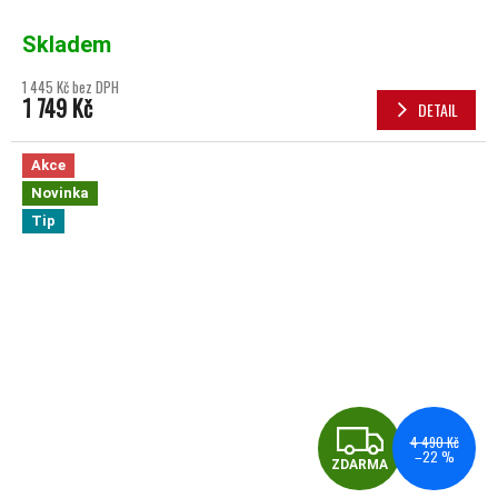
Skladem
1 445 Kč bez DPH
1 749 Kč
DETAIL
Akce
Novinka
Tip
ZDA
4 490 Kč
–22 %
ZDARMA