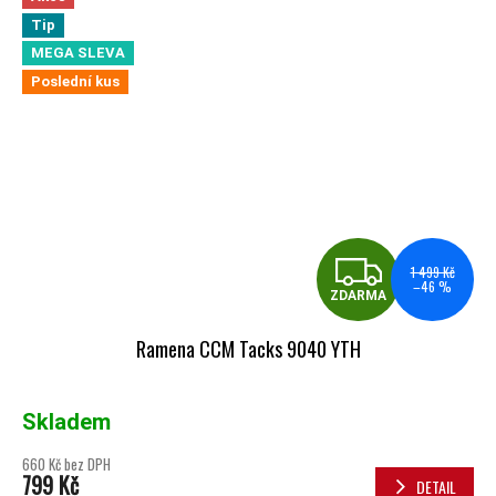
Tip
MEGA SLEVA
Poslední kus
ZDA
1 499 Kč
–46 %
ZDARMA
Ramena CCM Tacks 9040 YTH
Skladem
660 Kč bez DPH
799 Kč
DETAIL