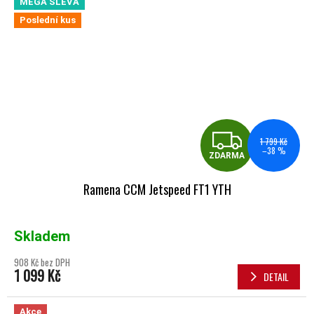
MEGA SLEVA
Poslední kus
ZDA
1 799 Kč
–38 %
ZDARMA
Ramena CCM Jetspeed FT1 YTH
Skladem
908 Kč bez DPH
1 099 Kč
DETAIL
Akce