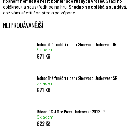
ribanem
nemusíte řešit kombinace různých vrstev
. Stačí ho
obléknout a soustředit se na hru.
Snadno se obléká a sundává
,
což vám ušetří čas před a po zápase.
NEJPRODÁVANĚJŠÍ
Jednodílné funkční ribano Sherwood Underwear JR
Skladem
671 Kč
Jednodílné funkční ribano Sherwood Underwear SR
Skladem
671 Kč
Ribano CCM One Piece Underwear 2023 JR
Skladem
822 Kč