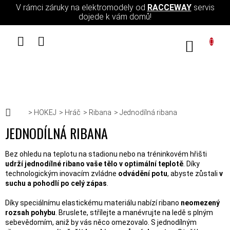
Přejít na obsah
V rámci záruky na elektromodely od
RACCEWAY
servis
dojede k vám domů!
NÁKUPN
Domů
HOKEJ
Hráč
Ribana
Jednodílná ribana
JEDNODÍLNÁ RIBANA
Bez ohledu na teplotu na stadionu nebo na tréninkovém hřišti
udrží jednodílné ribano vaše tělo v optimální teplotě
. Díky
technologickým inovacím zvládne
odvádění potu
, abyste zůstali
v
suchu a pohodlí po celý zápas
.
Díky speciálnímu elastickému materiálu nabízí ribano
neomezený
rozsah pohybu
. Bruslete, střílejte a manévrujte na ledě s plným
sebevědomím, aniž by vás něco omezovalo. S jednodílným