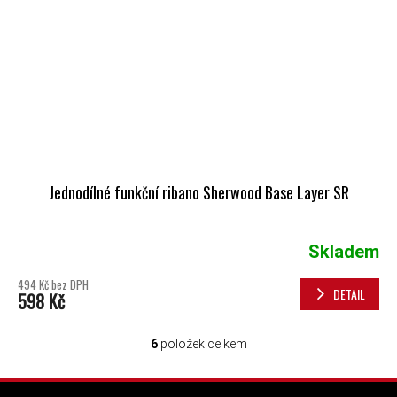
Jednodílné funkční ribano Sherwood Base Layer SR
Skladem
494 Kč bez DPH
DETAIL
598 Kč
6
položek celkem
OVLÁDACÍ PRVKY VÝPISU
ZÁPATÍ