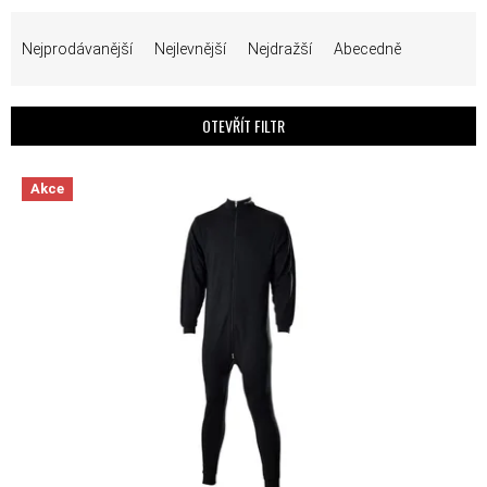
ŘAZENÍ PRODUKTŮ
Nejprodávanější
Nejlevnější
Nejdražší
Abecedně
OTEVŘÍT FILTR
VÝPIS PRODUKTŮ
Akce