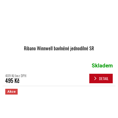
Ribano Winnwell bavlněné jednodílné SR
Skladem
Průměrné hodnocení produktu je 5,0 z 5 hvězdiček.
409 Kč bez DPH
DETAIL
495 Kč
Akce