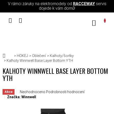
Přejít na obsah
V rámci záruky na elektromodely od
RACCEWAY
servis
dojede k vám domů!
NÁKUPN
Domů
HOKEJ
Oblečení
Kalhoty/šortky
Kalhoty Winnwell Base Layer Bottom YTH
KALHOTY WINNWELL BASE LAYER BOTTOM
YTH
Průměrné hodnocení produktu je 0,0 z 5 hvězdiček.
Neohodnoceno
Podrobnosti hodnocení
Akce
Značka:
Winnwell