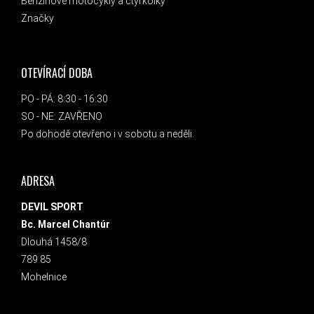
Benzínové motocykly a čtyřkolky
Značky
OTEVÍRACÍ DOBA
PO - PÁ: 8:30 - 16:30
SO - NE: ZAVŘENO
Po dohodě otevřeno i v sobotu a neděli.
ADRESA
DEVIL SPORT
Bc. Marcel Chantúr
Dlouhá 1458/8
789 85
Mohelnice