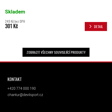
Skladem
249 Kč bez DPH
301 Kč
DETAIL
ZOBRAZIT VŠECHNY SOUVISEJÍCÍ PRODUKTY
ZÁPATÍ
KONTAKT
+420 774 000 190
chantur@devilsport.cz