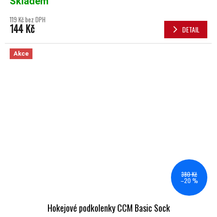
Skladem
119 Kč bez DPH
144 Kč
DETAIL
Akce
380 Kč
–20 %
Hokejové podkolenky CCM Basic Sock