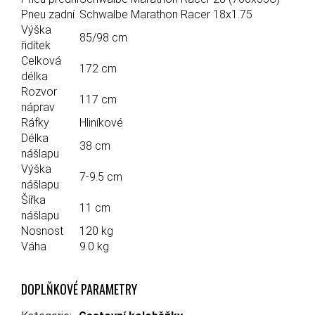
Pneu zadní
Schwalbe Marathon Racer 18x1.75
Výška
85/98 cm
řidítek
Celková
172 cm
délka
Rozvor
117 cm
náprav
Ráfky
Hliníkové
Délka
38 cm
nášlapu
Výška
7-9.5 cm
nášlapu
Šířka
11 cm
nášlapu
Nosnost
120 kg
Váha
9.0 kg
DOPLŇKOVÉ PARAMETRY