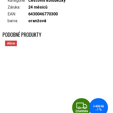
Kategorie
:
Cestovní koloběžky
Záruka
:
24 měsíců
EAN
:
6430046770300
barva
:
oranžová
Akce
ZDA
7 490 Kč
–1 %
ZDARMA