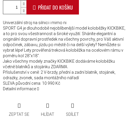
PŘIDAT DO KOŠÍKU
Univerzální stroj na silnici i mimo ni
SPORT G4 je dlouhodobě nejoblíbenější model koloběžky KICKBIKE,
a to pro svou všestrannost a široké využití. Sháníte elegantní a
originální dopravní prostředek na všechny povrchy, pro Váš aktivní
odpočinek, zábavu, jízdu po městě či na delší výlety? Nemůžete si
vybrat lépe! Lety prověřená treková koloběžka na ocelovém rámu v
poměru kol 28"x18".
Jako všechny modely značky KICKBIKE dodáváme koloběžku
včetně blatníků a stojánku ZDARMA.
Příslušenství v ceně: 2 V-brzdy, přední a zadní blatník, stojánek,
odrazky, zvonek, sada montážního nářadí
SLEVA původní cena: 10.990 Kč
Detailní informace
ZEPTAT SE
HLÍDAT
SDÍLET