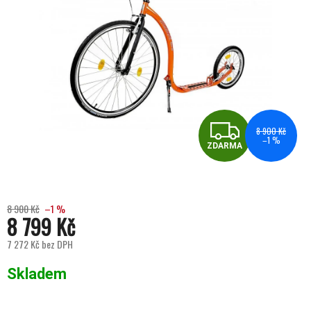
ZDA
8 900 Kč
–1 %
ZDARMA
8 900 Kč
–1 %
8 799 Kč
7 272 Kč bez DPH
Měrná cena:
Skladem