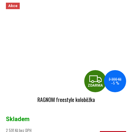
Akce
ZDA
3 300 Kč
–5 %
ZDARMA
RAGNOM freestyle koloběžka
Skladem
2 591 Kč bez DPH