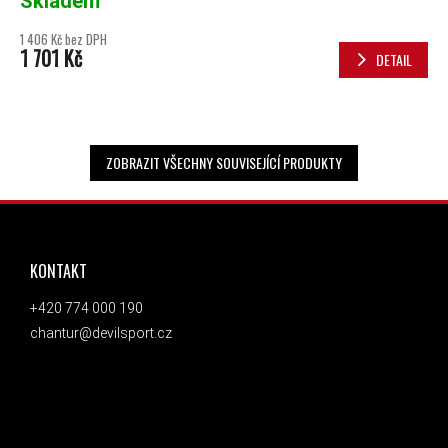
Skladem
1 406 Kč bez DPH
1 701 Kč
DETAIL
ZOBRAZIT VŠECHNY SOUVISEJÍCÍ PRODUKTY
ZÁPATÍ
KONTAKT
+420 774 000 190
chantur@devilsport.cz
ODEBÍRAT NEWSLETTER