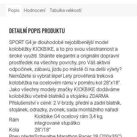
Popis
Hodnocení
Tabulka velikostí
DETAILNÍ POPIS PRODUKTU
SPORT G4 je dlouhodobě nejoblíbenější model
koloběžky KICKBIKE, a to pro svou všestrannost a
široké využití. Sháníte elegantní a originální dopravní
prostředek na všechny povrchy, pro Váš aktivní
odpočinek, zábavu, jízdu po městě či na delší výlety?
Nemůžete si vybrat lépe! Lety prověřená treková
koloběžka na ocelovém rámu v poměru kol 28"x18".
Jako všechny modely značky KICKBIKE dodáváme
koloběžku včetně blatníků a stojánku ZDARMA.
Příslušenství v ceně: 2 V-brzdy, přední a zadní blatník,
stojánek, odrazky, zvonek, sada montážního nářadí
Kickbike G4 ocelový rám 3,4 kg,
Rám
integrované stupátko
Kola
28"/18“
Pneu přední
Schwalbe Marathon Racer 28 (700x35C)