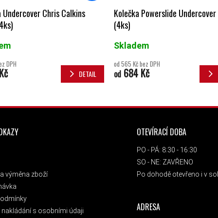
 Undercover Chris Calkins
Kolečka Powerslide Undercover
4ks)
(4ks)
dem
Skladem
bez DPH
od 565 Kč bez DPH
Kč
684 Kč
od
DETAIL
ODKAZY
OTEVÍRACÍ DOBA
PO - PÁ: 8:30 - 16:30
SO - NE: ZAVŘENO
a výměna zboží
Po dohodě otevřeno i v sob
návka
podmínky
ADRESA
nakládání s osobními údaji