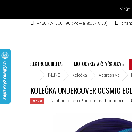
Přejít na obsah
V rám
+420 774 000 190
chant
ELEKTROMOBILITA
MOTOCYKLY A ČTYŘKOLKY
Domů
INLINE
Kolečka
Aggressive
KOLEČKA UNDERCOVER COSMIC ECL
Průměrné hodnocení produktu je 0,0 z 5 hvěz
Neohodnoceno
Podrobnosti hodnocení
Akce