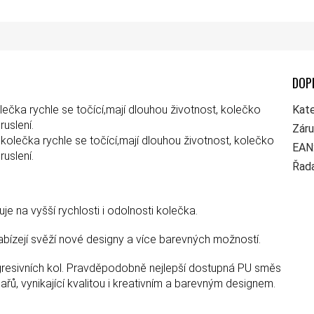
DOP
ečka rychle se točící,mají dlouhou životnost, kolečko
Kate
uslení.
Zár
 kolečka rychle se točící,mají dlouhou životnost, kolečko
EAN
uslení.
Řad
uje na vyšší rychlosti i odolnosti kolečka.
abízejí svěží nové designy a více barevných možností.
agresivních kol. Pravděpodobně nejlepší dostupná PU směs
ů, vynikající kvalitou i kreativním a barevným designem.