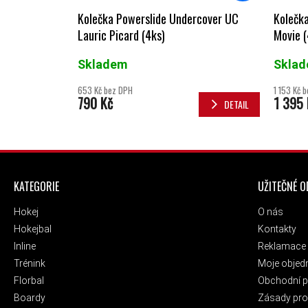
Kolečka Powerslide Undercover UC
Kolečka
Lauric Picard (4ks)
Movie (
Skladem
Skla
653 Kč bez DPH
1 153 Kč 
790 Kč
1 395 
DETAIL
ZÁPATÍ
KATEGORIE
UŽITEČNÉ 
Hokej
O nás
Hokejbal
Kontakty
Inline
Reklamace 
Trénink
Moje objed
Florbal
Obchodní 
Boardy
Zásady pro 