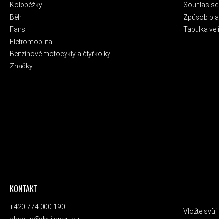
Koloběžky
Souhlas se
Běh
Způsob pla
Fans
Tabulka veli
Eletromobilita
Benzínové motocykly a čtyřkolky
Značky
KONTAKT
ODEBÍRAT
+420 774 000 190
Vložte svů
chantur@devilsport.cz