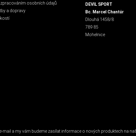
 zpracováním osobních údajů
DEVIL SPORT
tby a dopravy
Bc. Marcel Chantúr
kostí
Dlouhá 1458/8
789 85
Mohelnice
 NEWSLETTER
j e-mail a my vám budeme zasílat informace o nových produktech na n