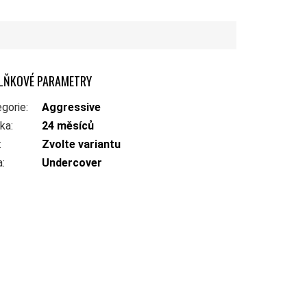
LŇKOVÉ PARAMETRY
gorie
:
Aggressive
uka
:
24 měsíců
:
Zvolte variantu
a
:
Undercover