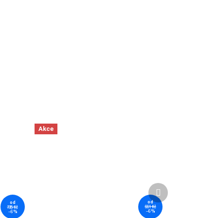
Akce
Další produkt
od
od
661 Kč
735 Kč
–6 %
–6 %