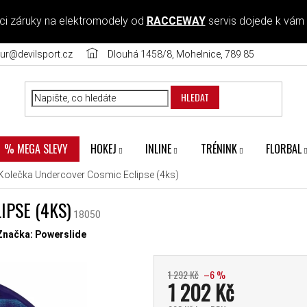
ci záruky na elektromodely od
RACCEWAY
servis dojede k vám
ur@devilsport.cz
Dlouhá 1458/8, Mohelnice, 789 85
HLEDAT
HOKEJ
INLINE
TRÉNINK
FLORBAL
% MEGA SLEVY
Kolečka Undercover Cosmic Eclipse (4ks)
IPSE (4KS)
18050
diček.
Značka:
Powerslide
1 292 Kč
–6 %
1 202 Kč