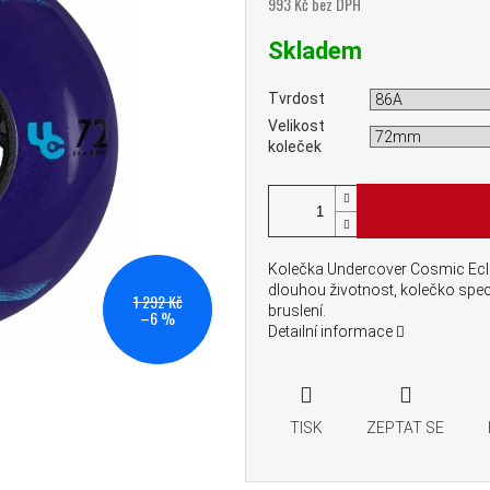
993 Kč bez DPH
Měrná cena:
Skladem
Tvrdost
Velikost
koleček
Kolečka Undercover Cosmic Eclips
dlouhou životnost, kolečko spec
1 292 Kč
bruslení.
–6 %
Detailní informace
TISK
ZEPTAT SE