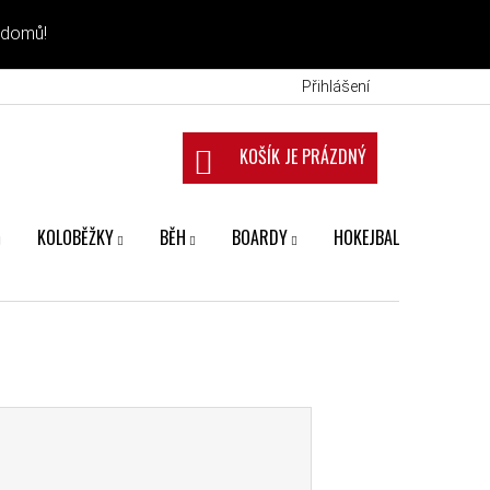
 domů!
Přihlášení
NÁKUPNÍ KOŠÍK
KOLOBĚŽKY
BĚH
BOARDY
HOKEJBAL
FANS