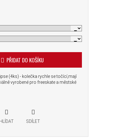
PŘIDAT DO KOŠÍKU
e (4ks) - kolečka rychle se točící,mají
iálně vyrobené pro freeskate a městské
HLÍDAT
SDÍLET