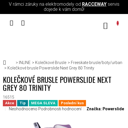
Přejít na obsah
V rámci záruky na elektromodely od
RACCEWAY
servis
dojede k vám domů!
NÁKUPN
Domů
INLINE
Kolečkové Brusle
Freeskate brusle/boty/urban
Kolečkové brusle Powerslide Next Grey 80 Trinity
KOLEČKOVÉ BRUSLE POWERSLIDE NEXT
GREY 80 TRINITY
16515
Akce
Tip
MEGA SLEVA
Poslední kus
Průměrné hodnocení produktu je 0,0 z 5 hvězdiček.
Neohodnoceno
Podrobnosti hodnocení
Značka:
Powerslide