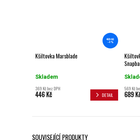
469 Kč
–4 %
Kšiltovka Marsblade
Kšilto
Snapba
Skladem
Skla
369 Kč bez DPH
569 Kč b
446 Kč
689 K
DETAIL
SOUVISEJÍCÍ PRODUKTY