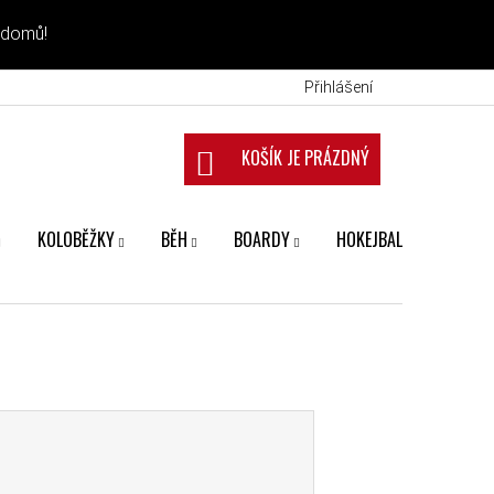
 domů!
Přihlášení
NÁKUPNÍ KOŠÍK
KOLOBĚŽKY
BĚH
BOARDY
HOKEJBAL
FANS