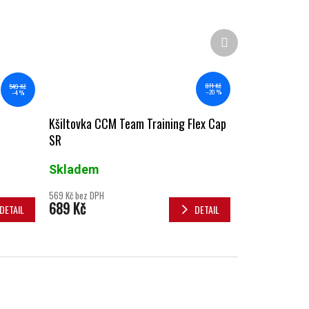
Další produkt
871 Kč
549 Kč
–20 %
–4 %
Kšiltovka CCM Team Training Flex Cap
SR
Skladem
569 Kč bez DPH
689 Kč
DETAIL
DETAIL