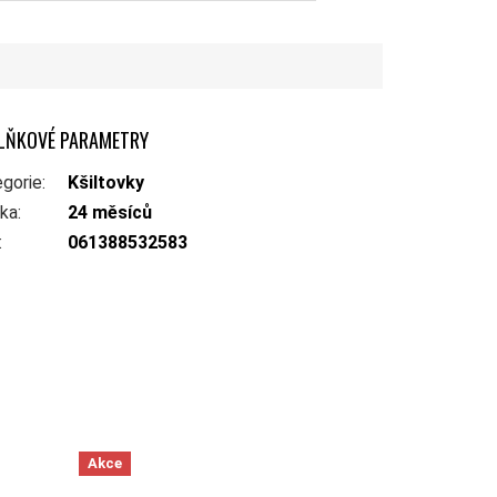
LŇKOVÉ PARAMETRY
gorie
:
Kšiltovky
uka
:
24 měsíců
:
061388532583
Akce