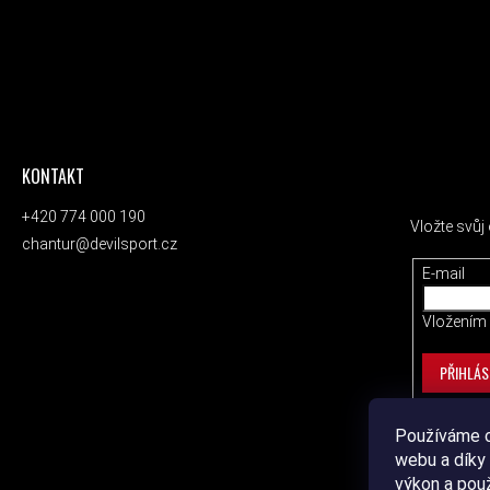
KONTAKT
ODEBÍRAT
+420 774 000 190
Vložte svů
chantur@devilsport.cz
E-mail
Vložením 
PŘIHLÁS
Používáme c
webu a díky 
výkon a pou