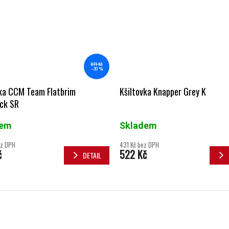
871 Kč
–20 %
vka CCM Team Flatbrim
Kšiltovka Knapper Grey K
ck SR
dem
Skladem
ez DPH
431 Kč bez DPH
č
522 Kč
DETAIL