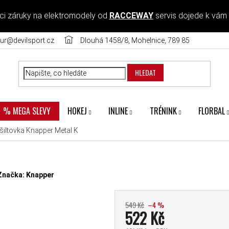
ci záruky na elektromodely od
RACCEWAY
servis dojede k vám
ur@devilsport.cz
Dlouhá 1458/8, Mohelnice, 789 85
HLEDAT
HOKEJ
INLINE
TRÉNINK
FLORBAL
% MEGA SLEVY
šiltovka Knapper Metal K
diček.
Značka:
Knapper
549 Kč
–4 %
522 Kč