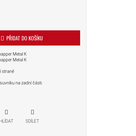
PŘIDAT DO KOŠÍKU
napper Metal K
napper Metal K
í straně
vníku na zadní části.
HLÍDAT
SDÍLET