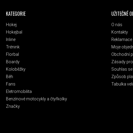
ZÁPATÍ
KATEGORIE
UŽITEČNÉ 
Hokej
O nás
Hokejbal
Kontakty
Inline
Reklamace 
Trénink
Moje objed
Florbal
Obchodní 
Boardy
Zásady pro 
Koloběžky
Souhlas se
Běh
Způsob pla
Fans
Tabulka veli
Eletromobilita
Benzínové motocykly a čtyřkolky
Značky