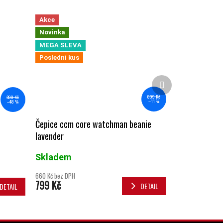
Akce
Novinka
MEGA SLEVA
Poslední kus
Další produkt
899 Kč
390 Kč
–11 %
–48 %
Čepice ccm core watchman beanie
lavender
Skladem
660 Kč bez DPH
799 Kč
DETAIL
DETAIL