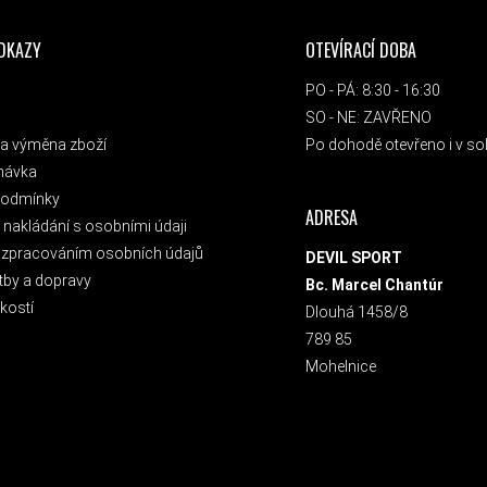
ODKAZY
OTEVÍRACÍ DOBA
PO - PÁ: 8:30 - 16:30
SO - NE: ZAVŘENO
a výměna zboží
Po dohodě otevřeno i v sob
návka
podmínky
ADRESA
nakládání s osobními údaji
 zpracováním osobních údajů
DEVIL SPORT
tby a dopravy
Bc. Marcel Chantúr
kostí
Dlouhá 1458/8
789 85
Mohelnice