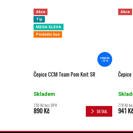
Akce
Akce
Tip
MEGA SLEVA
Poslední kus
1 090 Kč
–18 %
Čepice CCM Team Pom Knit SR
Čepice
Skladem
Skla
736 Kč bez DPH
778 Kč be
890 Kč
941 K
DETAIL