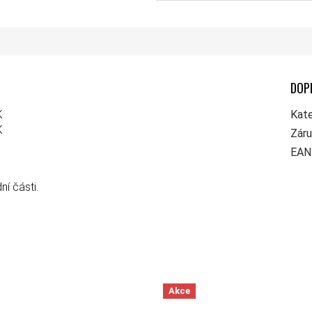
DOP
K
Kate
K
Zár
EAN
í části.
Akce