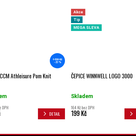
Akce
Tip
MEGA SLEVA
1 190 Kč
–20 %
 CCM Athleisure Pom Knit
ČEPICE WINNWELL LOGO 3000
dem
Skladem
z DPH
164 Kč bez DPH
č
199 Kč
DETAIL