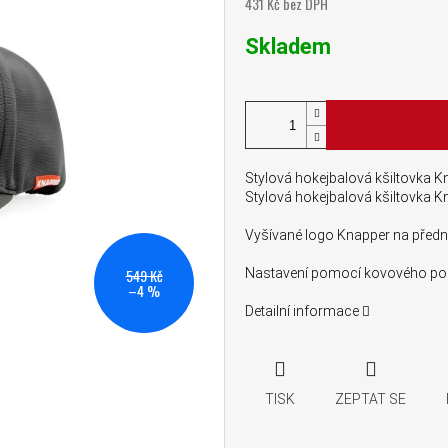
431 Kč bez DPH
Měrná cena:
Skladem
Stylová hokejbalová kšiltovka K
Stylová hokejbalová kšiltovka K
Vyšívané logo Knapper na předn
549 Kč
Nastavení pomocí kovového posu
–4 %
Detailní informace
TISK
ZEPTAT SE