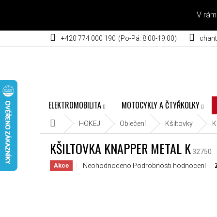
Přejít na obsah
V rám
+420 774 000 190
chant
ELEKTROMOBILITA
MOTOCYKLY A ČTYŘKOLKY
Domů
HOKEJ
Oblečení
Kšiltovky
K
KŠILTOVKA KNAPPER METAL K
32750
Průměrné hodnocení produktu je 0,0 z 5 hvěz
Neohodnoceno
Podrobnosti hodnocení
Akce