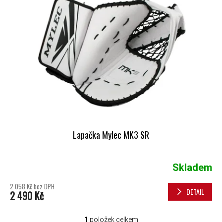
Lapačka Mylec MK3 SR
Skladem
2 058 Kč bez DPH
DETAIL
2 490 Kč
1
položek celkem