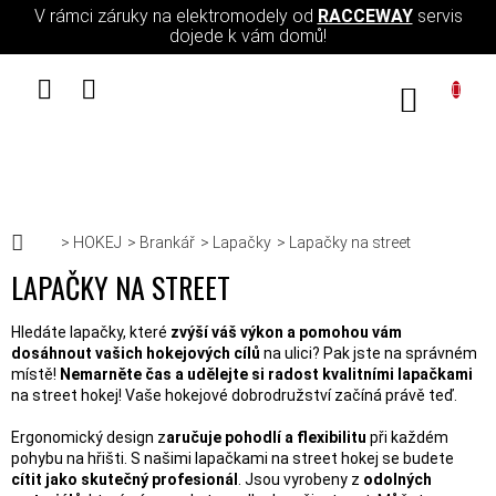
Přejít na obsah
V rámci záruky na elektromodely od
RACCEWAY
servis
dojede k vám domů!
NÁKUPN
Domů
HOKEJ
Brankář
Lapačky
Lapačky na street
LAPAČKY NA STREET
Hledáte lapačky, které
zvýší váš výkon a pomohou vám
dosáhnout
vašich hokejových cílů
na ulici? Pak jste na správném
místě!
Nemarněte čas a udělejte si radost kvalitními lapačkami
na street hokej! Vaše hokejové dobrodružství začíná právě teď.
Ergonomický design z
aručuje pohodlí a flexibilitu
při každém
pohybu na hřišti. S našimi lapačkami na street hokej se budete
cítit jako skutečný profesionál
. Jsou vyrobeny z
odolných