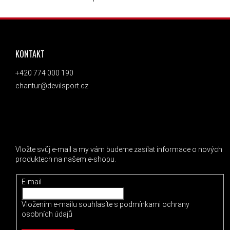
OVLÁDACÍ PRVKY VÝPISU
ZÁPATÍ
KONTAKT
+420 774 000 190
chantur@devilsport.cz
ODEBÍRAT NEWSLETTER
Vložte svůj e-mail a my vám budeme zasílat informace o nových
produktech na našem e-shopu.
E-mail
Vložením e-mailu souhlasíte s
podmínkami ochrany
osobních údajů