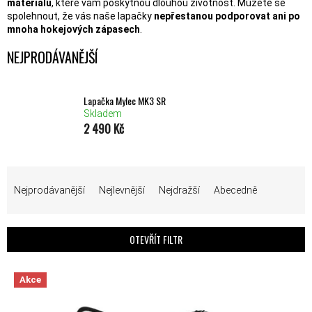
materiálů
, které vám poskytnou dlouhou životnost. Můžete se
spolehnout, že vás naše lapačky
nepřestanou podporovat ani po
mnoha hokejových zápasech
.
NEJPRODÁVANĚJŠÍ
Lapačka Mylec MK3 SR
Skladem
2 490 Kč
ŘAZENÍ PRODUKTŮ
Nejprodávanější
Nejlevnější
Nejdražší
Abecedně
OTEVŘÍT FILTR
VÝPIS PRODUKTŮ
Akce