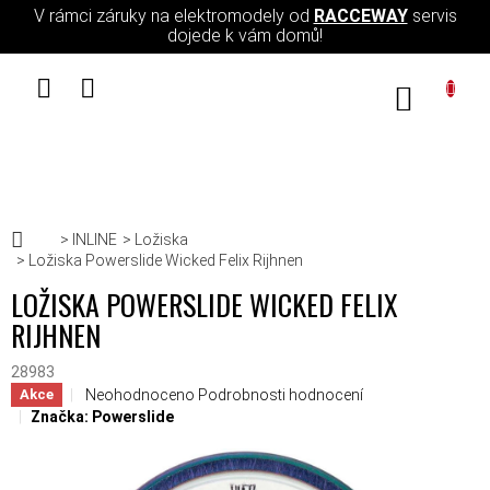
Přejít na obsah
V rámci záruky na elektromodely od
RACCEWAY
servis
dojede k vám domů!
NÁKUPN
Domů
INLINE
Ložiska
Ložiska Powerslide Wicked Felix Rijhnen
LOŽISKA POWERSLIDE WICKED FELIX
RIJHNEN
28983
Průměrné hodnocení produktu je 0,0 z 5 hvězdiček.
Neohodnoceno
Podrobnosti hodnocení
Akce
Značka:
Powerslide