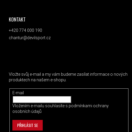
ZÁPATÍ
KONTAKT
+420 774 000 190
chantur@devilsport.cz
ODEBÍRAT NEWSLETTER
Vložte svůj e-mail a my vám budeme zasílat informace o nových
produktech na našem e-shopu.
E-mail
Vložením e-mailu souhlasíte s
podmínkami ochrany
osobních údajů
PŘIHLÁSIT SE