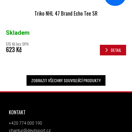
Triko NHL 47 Brand Echo Tee SR
Skladem
515 Kč bez DPH
623 Kč
DETAIL
ZOBRAZIT VŠECHNY SOUVISEJÍCÍ PRODUKTY
ZÁPATÍ
KONTAKT
+420 774 000 190
chantur@devilsport.cz