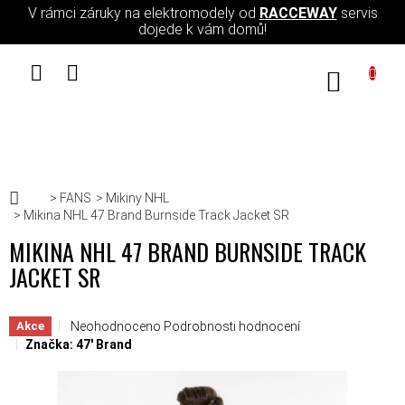
Přejít na obsah
V rámci záruky na elektromodely od
RACCEWAY
servis
dojede k vám domů!
NÁKUPN
Domů
FANS
Mikiny NHL
Mikina NHL 47 Brand Burnside Track Jacket SR
MIKINA NHL 47 BRAND BURNSIDE TRACK
JACKET SR
Průměrné hodnocení produktu je 0,0 z 5 hvězdiček.
Neohodnoceno
Podrobnosti hodnocení
Akce
Značka:
47' Brand