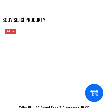
SOUVISEJÍCÍ PRODUKTY
Akce
689 Kč
–10 %
Triko NHL 47 Brand Echo T Distressed JB SR