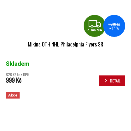
ZDA
1 590 Kč
–37 %
ZDARMA
Mikina OTH NHL Philadelphia Flyers SR
Skladem
826 Kč bez DPH
999 Kč
DETAIL
Akce