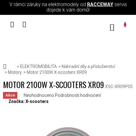
Přejít na obsah
V rámci záruky na elektromodely od
RACCEWAY
servis
dojede k vám domů!
NÁKUPN
Domů
ELEKTROMOBILITA
Náhradní díly a příslušenství
Motory
Motor 2100W X-scooters XR09
MOTOR 2100W X-SCOOTERS XR09
XSC-XR09P05
Průměrné hodnocení produktu je 0,0 z 5 hvězdiček.
Neohodnoceno
Podrobnosti hodnocení
Akce
Značka:
X-scooters