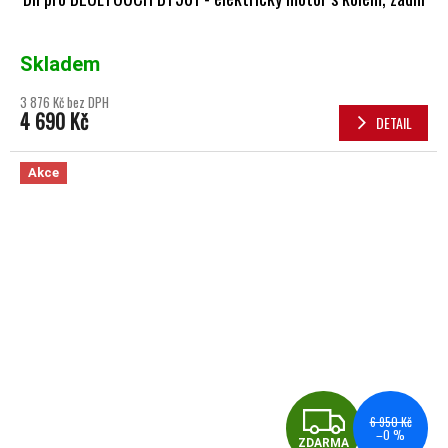
Skladem
3 876 Kč bez DPH
4 690 Kč
DETAIL
Akce
ZDA
6 950 Kč
–0 %
ZDARMA