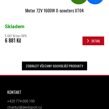
Motor 72V 1600W X-scooters XT04
Skladem
5 687 Kč bez DPH
6 881 Kč
DETAIL
ZOBRAZIT VŠECHNY SOUVISEJÍCÍ PRODUKTY
ZÁPATÍ
KONTAKT
+420 774 000 190
chantur@devilsport.cz