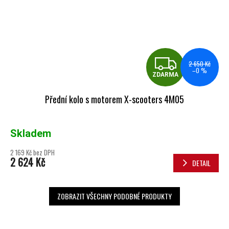
ZDA
2 650 Kč
–0 %
ZDARMA
Přední kolo s motorem X-scooters 4M05
Skladem
2 169 Kč bez DPH
2 624 Kč
DETAIL
ZOBRAZIT VŠECHNY PODOBNÉ PRODUKTY