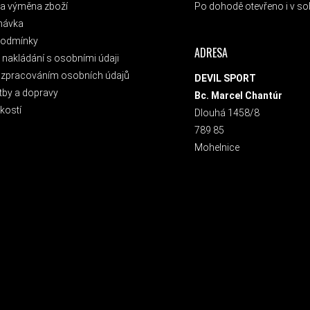
a výměna zboží
Po dohodě otevřeno i v sob
návka
podmínky
ADRESA
nakládání s osobními údaji
 zpracováním osobních údajů
DEVIL SPORT
tby a dopravy
Bc. Marcel Chantúr
kostí
Dlouhá 1458/8
789 85
Mohelnice