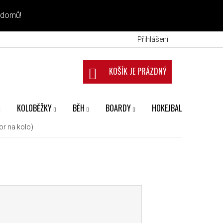
 domů!
Přihlášení
NÁKUPNÍ KOŠÍK
KOLOBĚŽKY
BĚH
BOARDY
HOKEJBAL
FANS
or na kolo)