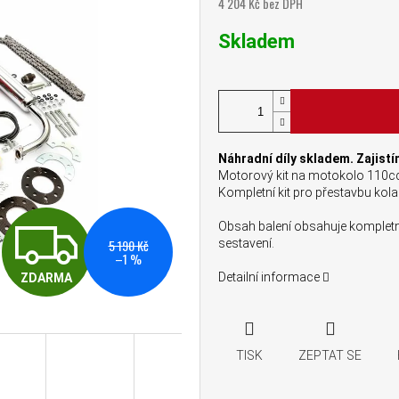
4 204 Kč bez DPH
Měrná cena:
Skladem
Náhradní díly skladem. Zajistí
Motorový kit na motokolo 110cc
Kompletní kit pro přestavbu kol
ZDARMA
Obsah balení obsahuje kompletn
5 190 Kč
sestavení.
–1 %
Detailní informace
ZDARMA
TISK
ZEPTAT SE