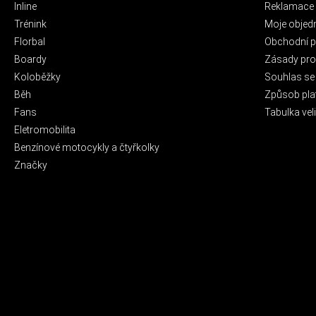
Inline
Reklamace 
Trénink
Moje objed
Florbal
Obchodní 
Boardy
Zásady pro 
Koloběžky
Souhlas se
Běh
Způsob pla
Fans
Tabulka veli
Eletromobilita
Benzínové motocykly a čtyřkolky
Značky