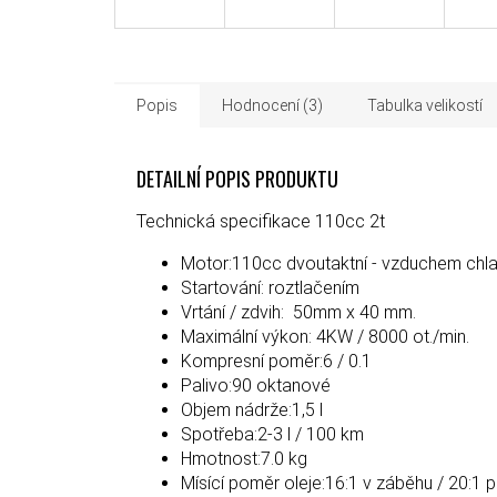
Popis
Hodnocení (3)
Tabulka velikostí
DETAILNÍ POPIS PRODUKTU
Technická specifikace 110cc 2t
Motor:110cc dvoutaktní - vzduchem chla
Startování: roztlačením
Vrtání / zdvih: 50mm x 40 mm.
Maximální výkon: 4KW / 8000 ot./min.
Kompresní poměr:6 / 0.1
Palivo:90 oktanové
Objem nádrže:1,5 l
Spotřeba:2-3 l / 100 km
Hmotnost:7.0 kg
Mísící poměr oleje:16:1 v záběhu / 20:1 