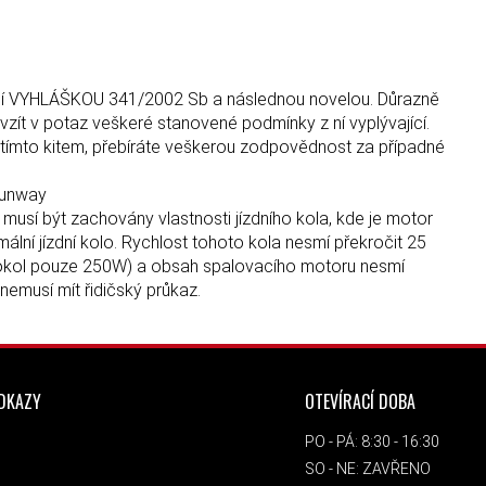
řídí VYHLÁŠKOU 341/2002 Sb a následnou novelou. Důrazně
zít v potaz veškeré stanovené podmínky z ní vyplývající.
tímto kitem, přebíráte veškerou zodpovědnost za případné
Sunway
musí být zachovány vlastnosti jízdního kola, kde je motor
ální jízdní kolo. Rychlost tohoto kola nesmí překročit 25
trokol pouze 250W) a obsah spalovacího motoru nesmí
nemusí mít řidičský průkaz.
ODKAZY
OTEVÍRACÍ DOBA
PO - PÁ: 8:30 - 16:30
SO - NE: ZAVŘENO