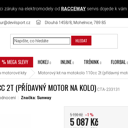
ci záruky na elektromodely od
RACCEWAY
servis dojede k vám
ur@devilsport.cz
Dlouhá 1458/8, Mohelnice, 789 85
HLEDAT
HOKEJ
INLINE
TRÉNINK
FLORBAL
% MEGA SLEVY
 motorové kity
Motorový kit na motokolo 110cc 2t (přídavný mot
C 2T (PŘÍDAVNÝ MOTOR NA KOLO)
CTA-233131
 je 2,7 z 5 hvězdiček.
odnocení
Značka:
Sunway
5 190 Kč
–1 %
5 087 Kč