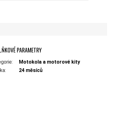
LŇKOVÉ PARAMETRY
gorie
:
Motokola a motorové kity
uka
:
24 měsíců