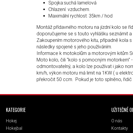
Spojka:suchá lamelová
Chlazení: vzduchem.
Maximální rychlost: 35km / hod
Montáž přídavného motoru na jízdní kolo se 
doporučujeme se s touto vyhlášku seznámit a v
Zakoupením motorového kitu, případně kola s 
následky spojené s jeho používáním.
Informace k motokolům a motorovým kitům 
Moto kolo, čili "kolo s pomocným motorkem" - 
odmontovatelný, a kolo lze používat i jako norm
km/h, výkon motoru má limit na 1KW ( u elek
překročit 50 ccm. Pokud je toto splněno, řidič 
ZÁPATÍ
KATEGORIE
UŽITEČNÉ 
Hokej
O nás
Hokejbal
Kontakty