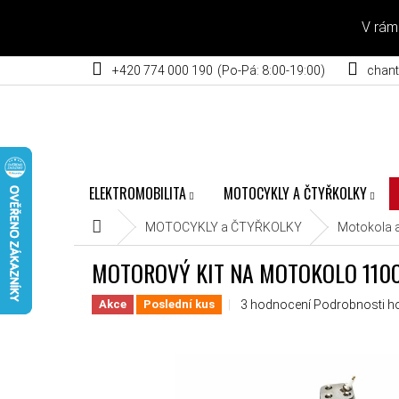
Přejít na obsah
V rám
+420 774 000 190
chant
ELEKTROMOBILITA
MOTOCYKLY A ČTYŘKOLKY
Domů
MOTOCYKLY a ČTYŘKOLKY
Motokola a
MOTOROVÝ KIT NA MOTOKOLO 110C
Průměrné hodnocení produktu
3 hodnocení
Podrobnosti h
Akce
Poslední kus