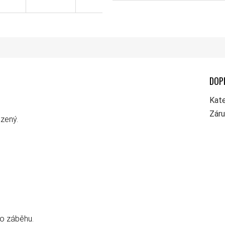
DOP
Kate
Zár
zený.
po záběhu.