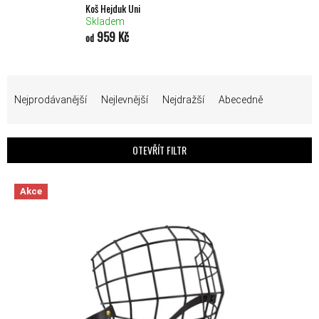
Koš Hejduk Uni
Skladem
959 Kč
od
ŘAZENÍ PRODUKTŮ
Nejprodávanější
Nejlevnější
Nejdražší
Abecedně
OTEVŘÍT FILTR
VÝPIS PRODUKTŮ
Akce