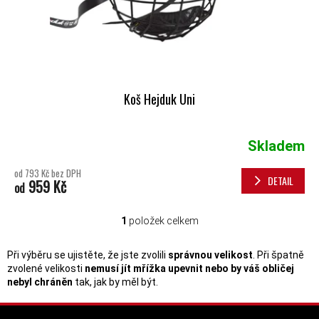
Koš Hejduk Uni
Skladem
od 793 Kč bez DPH
DETAIL
959 Kč
od
1
položek celkem
OVLÁDACÍ PRVKY VÝPISU
Při výběru se ujistěte, že jste zvolili
správnou velikost
. Při špatně
zvolené velikosti
nemusí jít mřížka upevnit nebo by váš obličej
nebyl chráněn
tak, jak by měl být.
ZÁPATÍ