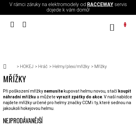
Přejít na obsah
V rámci záruky na elektromodely od
RACCEWAY
servis
dojede k vám domů!
NÁKUPN
Domů
HOKEJ
Hráč
Helmy/plexi/mřížky
Mřížky
MŘÍŽKY
Při poškození mřížky
nemusíte
kupovat helmu novou, stačí
koupit
náhradní mřížku
a můžete
vyrazit zpátky do akce
. V naší nabídce
najdete mřížky určené pro helmy značky CCM i ty, které sednou na
jakoukoli hokejovou helmu.
NEJPRODÁVANĚJŠÍ