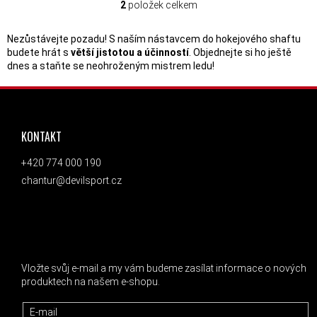
2
položek celkem
OVLÁDACÍ PRVKY VÝPISU
Nezůstávejte pozadu! S naším nástavcem do hokejového shaftu
budete hrát s
větší jistotou a účinností
. Objednejte si ho ještě
dnes a staňte se neohroženým mistrem ledu!
ZÁPATÍ
KONTAKT
+420 774 000 190
chantur@devilsport.cz
ODEBÍRAT NEWSLETTER
Vložte svůj e-mail a my vám budeme zasílat informace o nových
produktech na našem e-shopu.
E-mail