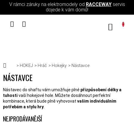
Přejít na obsah
V rámci záruky na elektromodely od
RACCEWAY
servis
dojede k vám domů!
NÁKUPN
Domů
HOKEJ
Hráč
Hokejky
Nástavce
NÁSTAVCE
Nástavec do shaftu vám umožňuje plné
přizpůsobení délky a
tuhosti
vaší hokejové hole. Můžete dosáhnout perfektní
kombinace, která bude plně vyhovovat
vašim individuálním
potřebám a stylu hry
.
NEJPRODÁVANĚJŠÍ