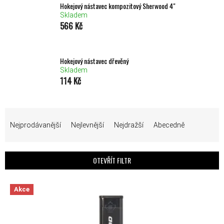
Hokejový nástavec kompozitový Sherwood 4"
Skladem
566 Kč
Hokejový nástavec dřevěný
Skladem
114 Kč
ŘAZENÍ PRODUKTŮ
Nejprodávanější
Nejlevnější
Nejdražší
Abecedně
OTEVŘÍT FILTR
VÝPIS PRODUKTŮ
Akce