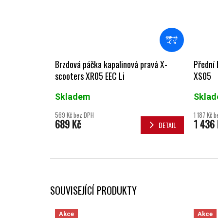
695 Kč
–0 %
Brzdová páčka kapalinová pravá X-
Přední 
scooters XR05 EEC Li
XS05
Skladem
Skla
569 Kč bez DPH
1 187 Kč 
689 Kč
1 436 
DETAIL
SOUVISEJÍCÍ PRODUKTY
Akce
Akce