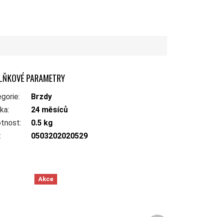
LŇKOVÉ PARAMETRY
gorie
:
Brzdy
uka
:
24 měsíců
tnost
:
0.5 kg
:
0503202020529
Akce