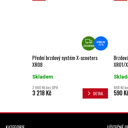
ZDARMA
3 250 Kč
–0 %
ZDARMA
Přední brzdový systém X-scooters
Brzdov
XR08
XR01/
Skladem
Skla
2 660 Kč bez DPH
488 Kč b
3 218 Kč
590 K
DETAIL
ZÁPATÍ
KATEGORIE
UŽITEČNÉ 