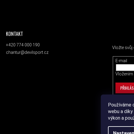
KONTAKT
ODEBÍRAT
+420 774 000 190
Vložte svů
chantur@devilsport.cz
E-mail
Vložením 
PŘIHLÁS
Používáme c
webu a díky 
výkon a pou
Nastaven