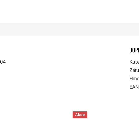
DOP
S04
Kate
Zár
Hmo
EAN
Akce