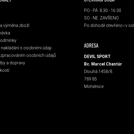
PO - PÁ: 8:30 - 16:30
SO - NE: ZAVŘENO
a výměna zboží
Po dohodě otevřeno i v sob
návka
podmínky
ADRESA
nakládání s osobními údaji
 zpracováním osobních údajů
DEVIL SPORT
tby a dopravy
Bc. Marcel Chantúr
kostí
Dlouhá 1458/8
789 85
Mohelnice