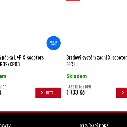
595 Kč
–0 %
á páčka L+P X-scooters
Brzdový systém zadní X-scoote
XR02/XR03
EEC Li
dem
Skladem
ez DPH
1 432 Kč bez DPH
č
1 733 Kč
DETAIL
ODKAZY
OTEVÍRACÍ DOBA