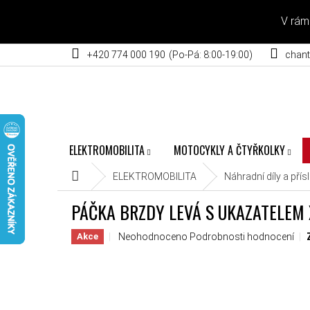
Přejít na obsah
V rám
+420 774 000 190
chant
ELEKTROMOBILITA
MOTOCYKLY A ČTYŘKOLKY
Domů
ELEKTROMOBILITA
Náhradní díly a přís
PÁČKA BRZDY LEVÁ S UKAZATELEM 
Průměrné hodnocení produktu je 0,0 z 5 hvěz
Neohodnoceno
Podrobnosti hodnocení
Akce