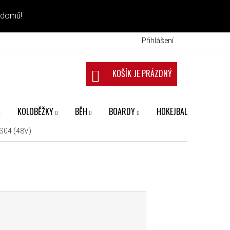
 domů!
Přihlášení
NÁKUPNÍ KOŠÍK
KOLOBĚŽKY
BĚH
BOARDY
HOKEJBAL
FANS
XS04 (48V)