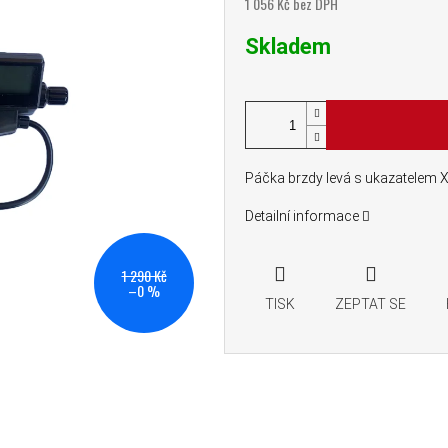
1 056 Kč bez DPH
Měrná cena:
Skladem
Páčka brzdy levá s ukazatelem 
Detailní informace
1 290 Kč
–0 %
TISK
ZEPTAT SE