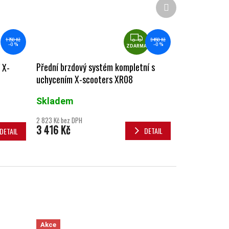
Další produkt
ZDARMA
3 450 Kč
1 750 Kč
–0 %
–0 %
ZDARMA
Přední brzdový systém kompletní s
 X-
uchycením X-scooters XR08
Skladem
2 823 Kč bez DPH
3 416 Kč
DETAIL
DETAIL
Akce