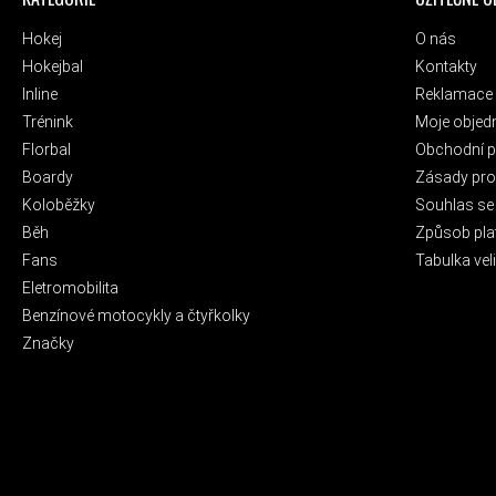
Hokej
O nás
Hokejbal
Kontakty
Inline
Reklamace 
Trénink
Moje objed
Florbal
Obchodní 
Boardy
Zásady pro 
Koloběžky
Souhlas se
Běh
Způsob pla
Fans
Tabulka veli
Eletromobilita
Benzínové motocykly a čtyřkolky
Značky