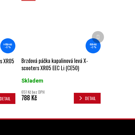
Další produkt
795 Kč
1 750 Kč
–0 %
–0 %
Brzdová páčka kapalinová levá X-
rs XR05
scooters XR05 EEC Li (CE50)
Skladem
651 Kč bez DPH
788 Kč
DETAIL
DETAIL