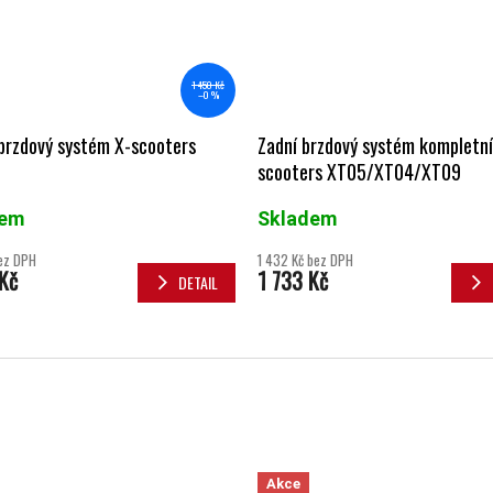
1 450 Kč
–0 %
brzdový systém X-scooters
Zadní brzdový systém kompletní
scooters XT05/XT04/XT09
dem
Skladem
bez DPH
1 432 Kč bez DPH
Kč
1 733 Kč
DETAIL
Akce