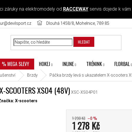
ci záruky na elektromodely od
RACCEWAY
servis dojede k vám
ur@devilsport.cz
Dlouhá 1458/8, Mohelnice, 789 85
HLEDAT
HOKEJ
INLINE
TRÉNINK
FLORBAL
% MEGA SLEVY
lušenství
Brzdy
Páčka brzdy levá s ukazatelem X-scooters 
X-SCOOTERS XS04 (48V)
XSC-XS04P01
diček.
Značka:
X-scooters
1 290 Kč
–0 %
1 278 Kč