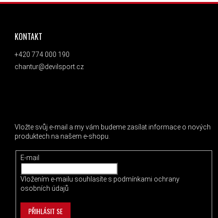
ZÁPATÍ
KONTAKT
+420 774 000 190
chantur@devilsport.cz
ODEBÍRAT NEWSLETTER
Vložte svůj e-mail a my vám budeme zasílat informace o nových
produktech na našem e-shopu.
E-mail
Vložením e-mailu souhlasíte s
podmínkami ochrany
osobních údajů
PŘIHLÁSIT SE