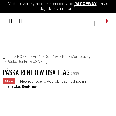
Přejít na obsah
V rámci záruky na elektromodely od
RACCEWAY
servis
dojede k vám domů!
NÁKUPN
Domů
HOKEJ
Hráč
Doplňky
Pásky/omotávky
Páska RenFrew USA Flag
PÁSKA RENFREW USA FLAG
2939
Průměrné hodnocení produktu je 0,0 z 5 hvězdiček.
Neohodnoceno
Podrobnosti hodnocení
Akce
Značka:
RenFrew