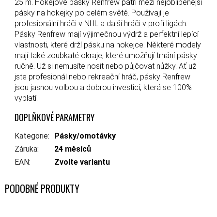
25 m. Hokejové pásky Renfrew patří mezi nejoblíbenější
pásky na hokejky po celém světě. Používají je
profesionální hráči v NHL a další hráči v profi ligách.
Pásky Renfrew mají výjimečnou výdrž a perfektní lepící
vlastnosti, které drží pásku na hokejce. Některé modely
mají také zoubkaté okraje, které umožňují trhání pásky
ručně. Už si nemusíte nosit nebo půjčovat nůžky. Ať už
jste profesionál nebo rekreační hráč, pásky Renfrew
jsou jasnou volbou a dobrou investicí, která se 100%
vyplatí.
DOPLŇKOVÉ PARAMETRY
Kategorie
:
Pásky/omotávky
Záruka
:
24 měsíců
EAN
:
Zvolte variantu