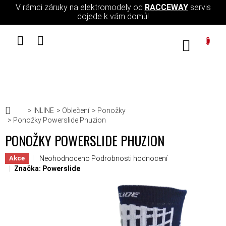
Přejít na obsah
V rámci záruky na elektromodely od
RACCEWAY
servis
dojede k vám domů!
NÁKUPN
Domů
INLINE
Oblečení
Ponožky
Ponožky Powerslide Phuzion
PONOŽKY POWERSLIDE PHUZION
Průměrné hodnocení produktu je 0,0 z 5 hvězdiček.
Neohodnoceno
Podrobnosti hodnocení
Akce
Značka:
Powerslide