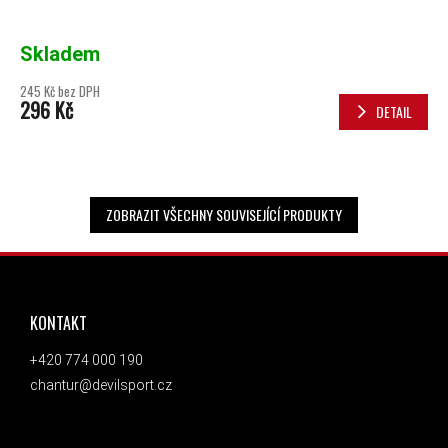
Skladem
245 Kč bez DPH
296 Kč
DETAIL
ZOBRAZIT VŠECHNY SOUVISEJÍCÍ PRODUKTY
ZÁPATÍ
KONTAKT
+420 774 000 190
chantur@devilsport.cz