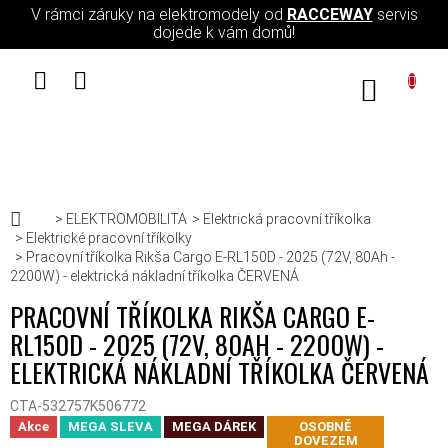
Přejít na obsah
V rámci záruky na elektromodely od
RACCEWAY
servis
dojede k vám domů!
NÁKUPN
Domů
ELEKTROMOBILITA
Elektrická pracovní tříkolka
Elektrické pracovní tříkolky
Pracovní tříkolka Rikša Cargo E-RL150D - 2025 (72V, 80Ah -
2200W) - elektrická nákladní tříkolka ČERVENÁ
PRACOVNÍ TŘÍKOLKA RIKŠA CARGO E-
RL150D - 2025 (72V, 80AH - 2200W) -
ELEKTRICKÁ NÁKLADNÍ TŘÍKOLKA ČERVENÁ
CTA-532757K506772
Akce
MEGA SLEVA
MEGA DÁREK
OSOBNĚ
DOVEZEM