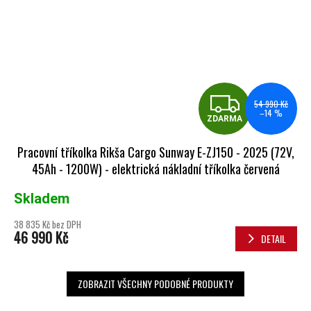
ZDA
54 990 Kč
–14 %
ZDARMA
Pracovní tříkolka Rikša Cargo Sunway E-ZJ150 - 2025 (72V,
45Ah - 1200W) - elektrická nákladní tříkolka červená
Skladem
38 835 Kč bez DPH
46 990 Kč
DETAIL
ZOBRAZIT VŠECHNY PODOBNÉ PRODUKTY