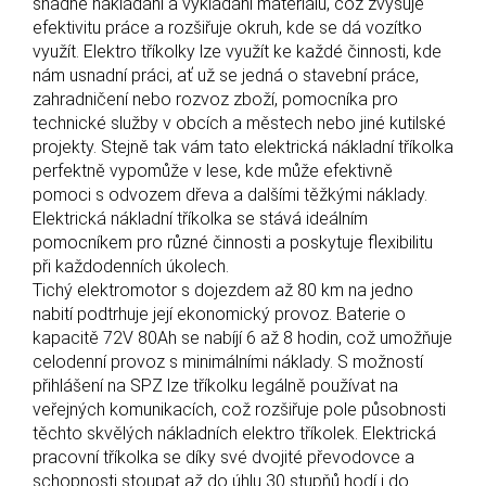
snadné nakládání a vykládání materiálu, což zvyšuje
efektivitu práce a rozšiřuje okruh, kde se dá vozítko
využít. Elektro tříkolky lze využít ke každé činnosti, kde
nám usnadní práci, ať už se jedná o stavební práce,
zahradničení nebo rozvoz zboží, pomocníka pro
technické služby v obcích a městech nebo jiné kutilské
projekty. Stejně tak vám tato elektrická nákladní tříkolka
perfektně vypomůže v lese, kde může efektivně
pomoci s odvozem dřeva a dalšími těžkými náklady.
Elektrická nákladní tříkolka se stává ideálním
pomocníkem pro různé činnosti a poskytuje flexibilitu
při každodenních úkolech.
Tichý elektromotor s dojezdem až 80 km na jedno
nabití podtrhuje její ekonomický provoz. Baterie o
kapacitě 72V 80Ah se nabíjí 6 až 8 hodin, což umožňuje
celodenní provoz s minimálními náklady. S možností
přihlášení na SPZ lze tříkolku legálně používat na
veřejných komunikacích, což rozšiřuje pole působnosti
těchto skvělých nákladních elektro tříkolek. Elektrická
pracovní tříkolka se díky své dvojité převodovce a
schopnosti stoupat až do úhlu 30 stupňů hodí i do