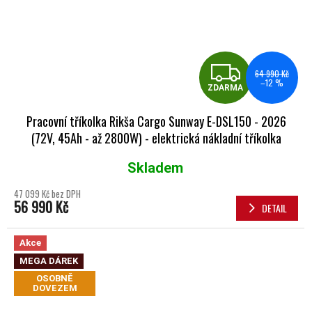
ZDA
64 990 Kč
–12 %
ZDARMA
Pracovní tříkolka Rikša Cargo Sunway E-DSL150 - 2026
(72V, 45Ah - až 2800W) - elektrická nákladní tříkolka
Skladem
Průměrné hodnocení produktu je 5,0 z 5 hvězdiček.
47 099 Kč bez DPH
56 990 Kč
DETAIL
Akce
MEGA DÁREK
OSOBNĚ
DOVEZEM