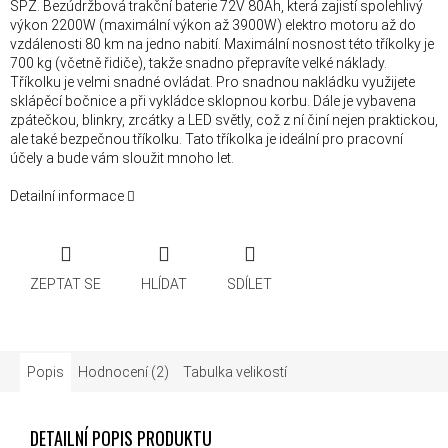
SPZ. Bezúdržbová trakční baterie 72V 80Ah, která zajistí spolehlivý
výkon 2200W (maximální výkon až 3900W) elektro motoru až do
vzdálenosti 80 km na jedno nabití. Maximální nosnost této tříkolky je
700 kg (včetně řidiče), takže snadno přepravíte velké náklady.
Tříkolku je velmi snadné ovládat. Pro snadnou nakládku využijete
sklápěcí bočnice a při vykládce sklopnou korbu. Dále je vybavena
zpátečkou, blinkry, zrcátky a LED světly, což z ní činí nejen praktickou,
ale také bezpečnou tříkolku. Tato tříkolka je ideální pro pracovní
účely a bude vám sloužit mnoho let.
Detailní informace
ZEPTAT SE
HLÍDAT
SDÍLET
Popis
Hodnocení (2)
Tabulka velikostí
DETAILNÍ POPIS PRODUKTU