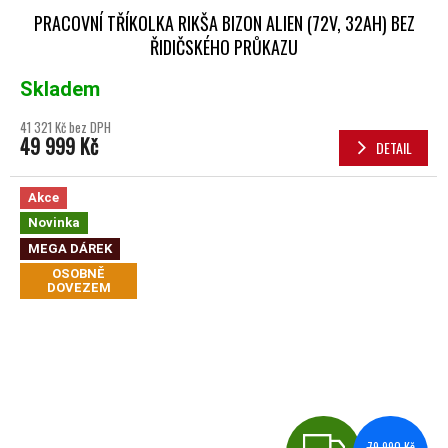
PRACOVNÍ TŘÍKOLKA RIKŠA BIZON ALIEN (72V, 32AH) BEZ
ŘIDIČSKÉHO PRŮKAZU
Skladem
41 321 Kč bez DPH
49 999 Kč
DETAIL
Akce
Novinka
MEGA DÁREK
OSOBNĚ
DOVEZEM
ZDA
79 990 Kč