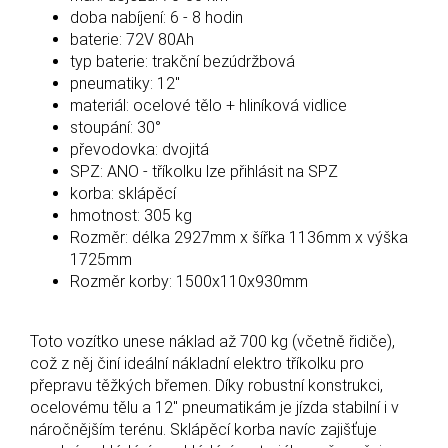
doba nabíjení: 6 - 8 hodin
baterie: 72V 80Ah
typ baterie: trakční bezúdržbová
pneumatiky: 12"
materiál: ocelové tělo + hliníková vidlice
stoupání: 30°
převodovka: dvojitá
SPZ: ANO - tříkolku lze přihlásit na SPZ
korba: sklápěcí
hmotnost: 305 kg
Rozměr: délka 2927mm x šířka 1136mm x výška
1725mm
Rozměr korby: 1500x110x930mm
Toto vozítko unese náklad až 700 kg (včetně řidiče),
což z něj činí ideální nákladní elektro tříkolku pro
přepravu těžkých břemen. Díky robustní konstrukci,
ocelovému tělu a 12" pneumatikám je jízda stabilní i v
náročnějším terénu. Sklápěcí korba navíc zajišťuje