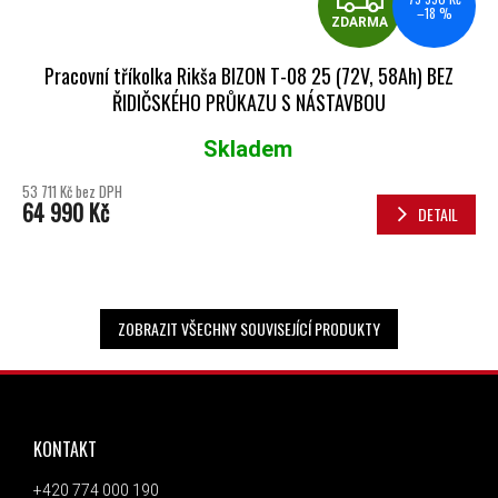
–18 %
ZDARMA
Pracovní tříkolka Rikša BIZON T-08 25 (72V, 58Ah) BEZ
ŘIDIČSKÉHO PRŮKAZU S NÁSTAVBOU
Skladem
Průměrné hodnocení produktu je 5,0 z 5 hvězdiček.
53 711 Kč bez DPH
64 990 Kč
DETAIL
ZOBRAZIT VŠECHNY SOUVISEJÍCÍ PRODUKTY
ZÁPATÍ
KONTAKT
+420 774 000 190