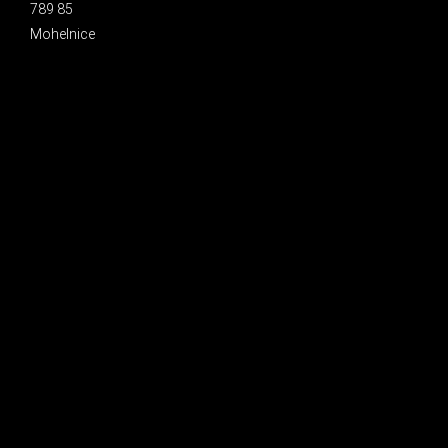
789 85
Mohelnice
INSTAGRAM