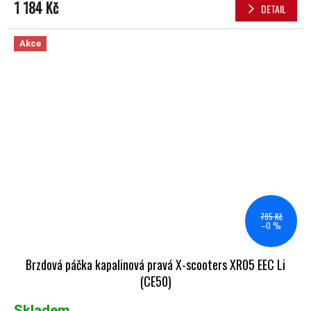
1 184 Kč
DETAIL
Akce
795 Kč
–0 %
Brzdová páčka kapalinová pravá X-scooters XR05 EEC Li
(CE50)
Skladem