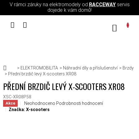
Přejít na obsah
V rámci záruky na elektromodely od
RACCEWAY
servis
dojede k vám domů!
NÁKUPN
Domů
ELEKTROMOBILITA
Náhradní díly a příslušenství
Brzdy
Přední brzdič levý X-scooters XR08
PŘEDNÍ BRZDIČ LEVÝ X-SCOOTERS XR08
XSC-XR08P58
Průměrné hodnocení produktu je 0,0 z 5 hvězdiček.
Neohodnoceno
Podrobnosti hodnocení
Akce
Značka:
X-scooters