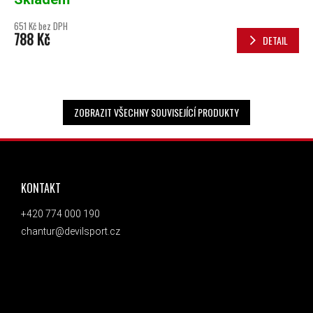
651 Kč bez DPH
788 Kč
DETAIL
ZOBRAZIT VŠECHNY SOUVISEJÍCÍ PRODUKTY
ZÁPATÍ
KONTAKT
+420 774 000 190
chantur@devilsport.cz
ODEBÍRAT NEWSLETTER