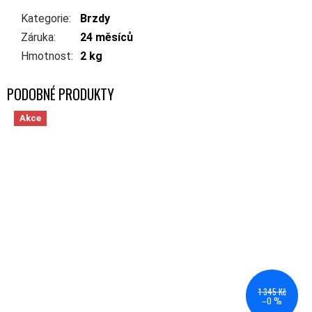
Kategorie
:
Brzdy
Záruka
:
24 měsíců
Hmotnost
:
2 kg
Akce
1 345 Kč
–0 %