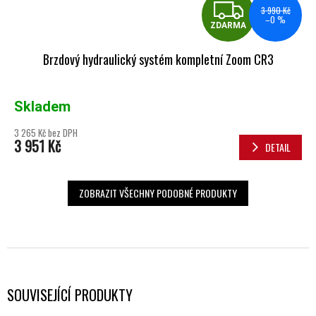
ZDA
3 990 Kč
–0 %
ZDARMA
Brzdový hydraulický systém kompletní Zoom CR3
Skladem
3 265 Kč bez DPH
3 951 Kč
DETAIL
ZOBRAZIT VŠECHNY PODOBNÉ PRODUKTY
SOUVISEJÍCÍ PRODUKTY