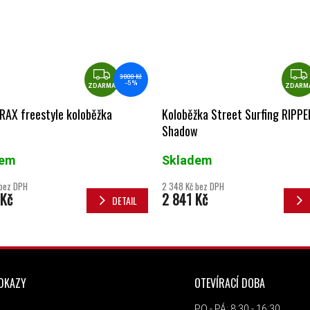
ZDARMA
3 000 Kč
–5 %
ZDARMA
ZDARM
RAX freestyle koloběžka
Koloběžka Street Surfing RIPPE
Shadow
dem
Skladem
 bez DPH
2 348 Kč bez DPH
 Kč
2 841 Kč
DETAIL
ODKAZY
OTEVÍRACÍ DOBA
PO - PÁ: 8:30 - 16:30