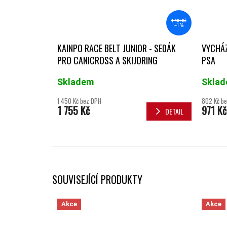
1 790 Kč
–1 %
KAINPO RACE BELT JUNIOR - SEDÁK
VYCHÁZ
PRO CANICROSS A SKIJORING
PSA
Skladem
Skla
1 450 Kč bez DPH
802 Kč b
1 755 Kč
971 Kč
DETAIL
SOUVISEJÍCÍ PRODUKTY
Akce
Akce