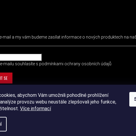
 NEWSLETTER
j e-mail a my vám budeme zasílat informace o nových produktech na n
e-mailu souhlasíte s
podmínkami ochrany osobních údajů
IT SE
ookies, abychom Vám umožnili pohodlné prohlížení
analýze provozu webu neustále zlepšovali jeho funkce,
žitelnost.
Více informací
í
ht 2026
DEVIL SPORT
. Všechna práva vyhrazena.