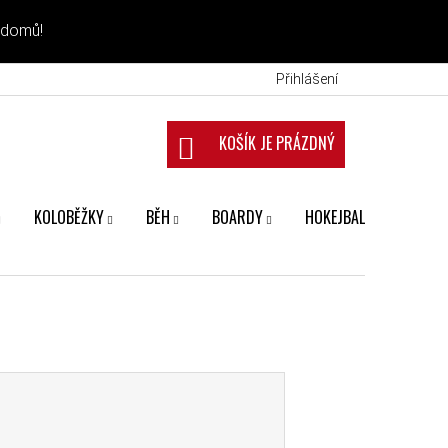
 domů!
Přihlášení
NÁKUPNÍ KOŠÍK
KOLOBĚŽKY
BĚH
BOARDY
HOKEJBAL
FANS