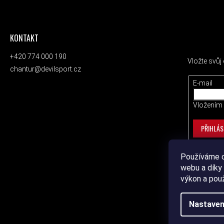
KONTAKT
ODEBÍRAT
+420 774 000 190
Vložte svů
chantur@devilsport.cz
E-mail
Vložením 
PŘIHLÁS
Používáme c
webu a díky 
výkon a pou
Nastaven
Copyrig