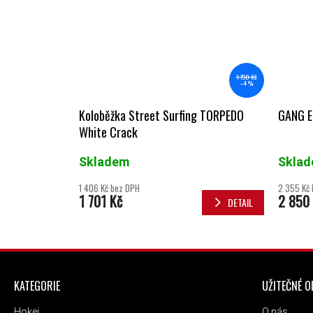
1 790 Kč
–4 %
Koloběžka Street Surfing TORPEDO
GANG E
White Crack
Skladem
Skla
1 406 Kč bez DPH
2 355 Kč
1 701 Kč
2 850
DETAIL
ZÁPATÍ
KATEGORIE
UŽITEČNÉ 
Hokej
O nás