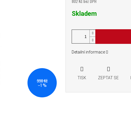
802 Kč bez DPH
Měrná cena:
Skladem
Detailní informace
TISK
ZEPTAT SE
990 Kč
–1 %