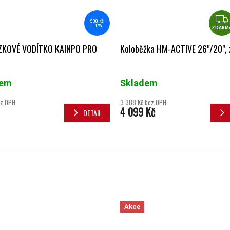
990 Kč
–1 %
ZDARM
KOVÉ VODÍTKO KAINPO PRO
Koloběžka HM-ACTIVE 26"/20", 
dem
Skladem
ez DPH
3 388 Kč bez DPH
4 099 Kč
DETAIL
Akce