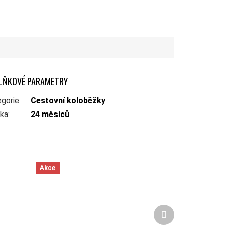
LŇKOVÉ PARAMETRY
gorie
:
Cestovní koloběžky
uka
:
24 měsíců
Akce
Další produkt