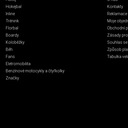
Hokejbal
Kontakty
Inline
Reklamace 
Trénink
Moje objed
Florbal
Obchodní 
Boardy
Zásady pro 
Koloběžky
Souhlas se
Běh
Způsob pla
Fans
Tabulka veli
Eletromobilita
Benzínové motocykly a čtyřkolky
Značky