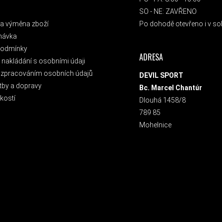
SO - NE: ZAVŘENO
a výměna zboží
Po dohodě otevřeno i v sob
návka
podmínky
ADRESA
nakládání s osobními údaji
 zpracováním osobních údajů
DEVIL SPORT
tby a dopravy
Bc. Marcel Chantúr
kostí
Dlouhá 1458/8
789 85
Mohelnice