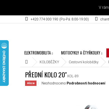
Přejít na obsah
V rám
+420 774 000 190
chant
ELEKTROMOBILITA
MOTOCYKLY A ČTYŘKOLKY
Domů
KOLOBĚŽKY
Cestovní koloběžky
PŘEDNÍ KOLO 20"
KOL-89
Průměrné hodnocení produktu je 0,0 z 5 hvěz
Neohodnoceno
Podrobnosti hodnocení
Akce