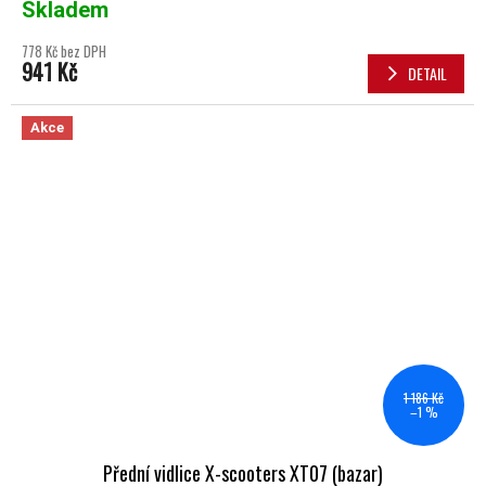
Skladem
778 Kč bez DPH
941 Kč
DETAIL
Akce
1 186 Kč
–1 %
Přední vidlice X-scooters XT07 (bazar)