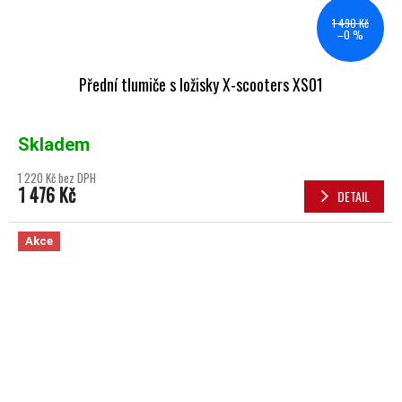
1 490 Kč
–0 %
Přední tlumiče s ložisky X-scooters XS01
Skladem
1 220 Kč bez DPH
1 476 Kč
DETAIL
Akce