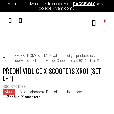
Přejít na obsah
V rámci záruky na elektromodely od
RACCEWAY
servis
dojede k vám domů!
NÁKUPN
Domů
ELEKTROMOBILITA
Náhradní díly a příslušenství
Tlumiče/vidlice
Přední vidlice X-scooters XR01 (set L+P)
PŘEDNÍ VIDLICE X-SCOOTERS XR01 (SET
L+P)
XSC-XR01P33
Průměrné hodnocení produktu je 0,0 z 5 hvězdiček.
Neohodnoceno
Podrobnosti hodnocení
Akce
Značka:
X-scooters