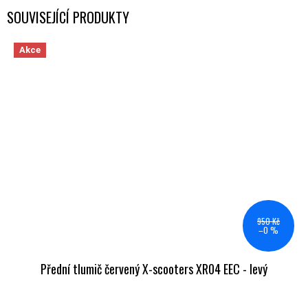
SOUVISEJÍCÍ PRODUKTY
Akce
950 Kč
–0 %
Přední tlumič červený X-scooters XR04 EEC - levý