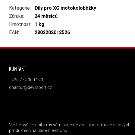
Kategorie
:
Díly pro XG motokoloběžky
Záruka
:
24 měsíců
Hmotnost
:
1 kg
EAN
:
2802202012526
ZÁPATÍ
KONTAKT
+420 774 000 190
chantur@devilsport.cz
ODEBÍRAT NEWSLETTER
Vložte svůj e-mail a my vám budeme zasílat informace o nových
produktech na našem e-shopu.