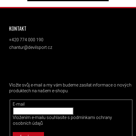
ZÁPATÍ
KONTAKT
+420 774 000 190
chantur@devilsport.cz
ODEBÍRAT NEWSLETTER
Vložte svůj e-mail a my vám budeme zasílat informace o nových
produktech na našem e-shopu.
E-mail
Vložením e-mailu souhlasíte s
podmínkami ochrany
osobních údajů