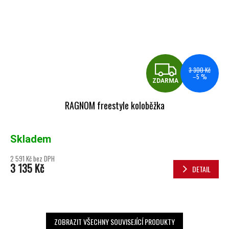
ZDA
3 300 Kč
–5 %
ZDARMA
RAGNOM freestyle koloběžka
Skladem
2 591 Kč bez DPH
3 135 Kč
DETAIL
ZOBRAZIT VŠECHNY SOUVISEJÍCÍ PRODUKTY