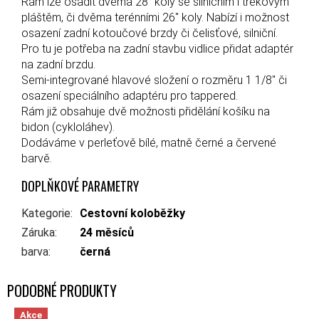
Rám lze osadit dvěma 28" koly se silničním i trekovým
pláštěm, či dvěma terénními 26" koly. Nabízí i možnost
osazení zadní kotoučové brzdy či čelisťové, silniční.
Pro tu je potřeba na zadní stavbu vidlice přidat adaptér
na zadní brzdu.
Semi-integrované hlavové složení o rozměru 1 1/8" či
osazení speciálního adaptéru pro tappered.
Rám již obsahuje dvě možnosti přidělání košíku na
bidon (cykloláhev).
Dodáváme v perleťově bílé, matně černé a červené
barvě.
DOPLŇKOVÉ PARAMETRY
Kategorie
:
Cestovní koloběžky
Záruka
:
24 měsíců
barva
:
černá
Akce