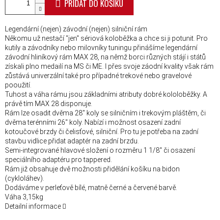
PŘIDAT DO KOŠÍKU
Legendární (nejen) závodní (nejen) silniční rám
Někomu už nestačí "jen" sériová koloběžka a chce si ji potunit. Pro
kutily a závodníky nebo milovníky tuningu přinášíme legendární
závodní hliníkový rám MAX 28, na němž borci různých stájí i států
získali plno medailí na MS či ME. I přes svoje záodní kvality však rám
zůstává univerzální také pro případné trekové nebo gravelové
pooužití.
Tuhost a váha rámu jsou základními atributy dobré kololoběžky. A
právě tím MAX 28 disponuje.
Rám lze osadit dvěma 28" koly se silničním i trekovým pláštěm, či
dvěma terénními 26" koly. Nabízí i možnost osazení zadní
kotoučové brzdy či čelisťové, silniční. Pro tu je potřeba na zadní
stavbu vidlice přidat adaptér na zadní brzdu.
Semi-integrované hlavové složení o rozměru 1 1/8" či osazení
speciálního adaptéru pro tappered.
Rám již obsahuje dvě možnosti přidělání košíku na bidon
(cykloláhev).
Dodáváme v perleťově bílé, matně černé a červené barvě.
Váha 3,15kg
Detailní informace