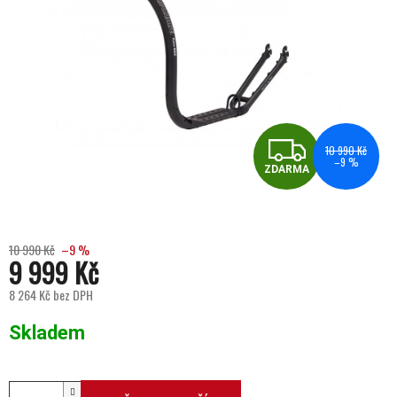
ZDA
10 990 Kč
–9 %
ZDARMA
10 990 Kč
–9 %
9 999 Kč
8 264 Kč bez DPH
Měrná cena:
Skladem