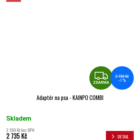
ZDA
2 790 Kč
–1 %
ZDARMA
Adaptér na psa - KAINPO COMBI
Skladem
2 260 Kč bez DPH
2 735 Kč
DETAIL