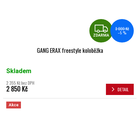
ZDA
3 000 Kč
–5 %
ZDARMA
GANG ERAX freestyle koloběžka
Skladem
2 355 Kč bez DPH
2 850 Kč
DETAIL
Akce