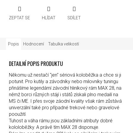
ZEPTAT SE
HLÍDAT
SDÍLET
Popis
Hodnocení
Tabulka velikostí
DETAILNÍ POPIS PRODUKTU
Někomu už nestačí "jen" sériová koloběžka a chce si ji
potunit. Pro kutily a závodníky nebo milovníky tuningu
přinášíme legendární závodní hliníkový rám MAX 28, na
němž borci různých stájí i států získali plno medailí na
MS či ME. I přes svoje záodní kvality však rám zůstává
univerzální také pro případné trekové nebo gravelové
pooužití.
Tuhost a váha rámu jsou základními atributy dobré
kololoběžky. A právě tím MAX 28 disponuje.