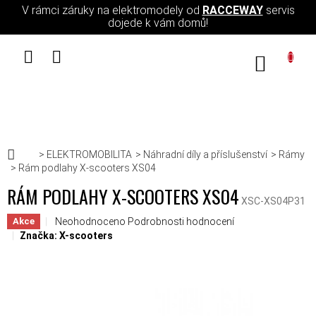
Přejít na obsah
V rámci záruky na elektromodely od
RACCEWAY
servis
dojede k vám domů!
NÁKUPN
Domů
ELEKTROMOBILITA
Náhradní díly a příslušenství
Rámy
Rám podlahy X-scooters XS04
RÁM PODLAHY X-SCOOTERS XS04
XSC-XS04P31
Průměrné hodnocení produktu je 0,0 z 5 hvězdiček.
Neohodnoceno
Podrobnosti hodnocení
Akce
Značka:
X-scooters