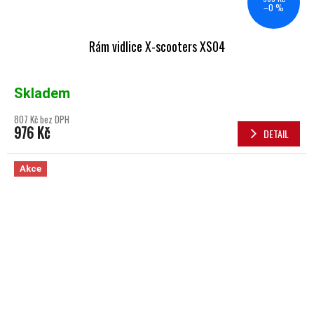
–0 %
Rám vidlice X-scooters XS04
Skladem
807 Kč bez DPH
976 Kč
DETAIL
Akce