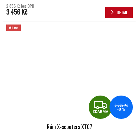
2 856 Kč bez DPH
3 456 Kč
DETAIL
Akce
ZDA
3 992 Kč
–0 %
ZDARMA
Rám X-scooters XT07