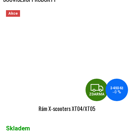
Akce
ZDA
3 490 Kč
–0 %
ZDARMA
Rám X-scooters XT04/XT05
Skladem