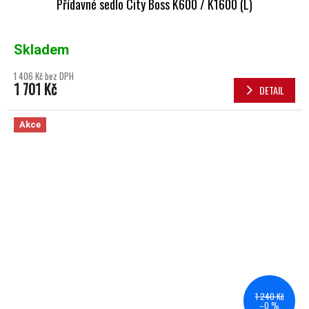
Přídavné sedlo City Boss K600 / K1600 (L)
Skladem
1 406 Kč bez DPH
1 701 Kč
DETAIL
Akce
1 240 Kč
–0 %