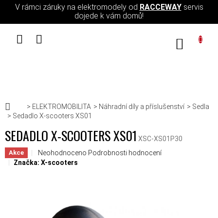
Přejít na obsah
V rámci záruky na elektromodely od
RACCEWAY
servis
dojede k vám domů!
NÁKUPN
Domů
ELEKTROMOBILITA
Náhradní díly a příslušenství
Sedla
Sedadlo X-scooters XS01
SEDADLO X-SCOOTERS XS01
XSC-XS01P30
Průměrné hodnocení produktu je 0,0 z 5 hvězdiček.
Neohodnoceno
Podrobnosti hodnocení
Akce
Značka:
X-scooters