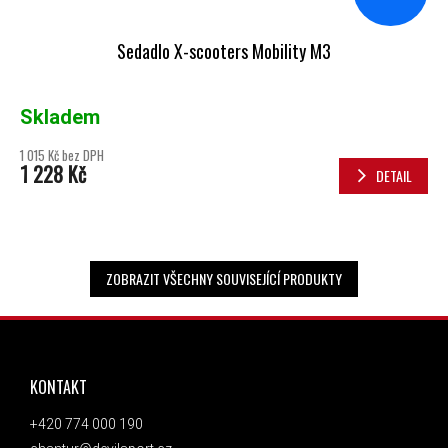
Sedadlo X-scooters Mobility M3
Skladem
1 015 Kč bez DPH
1 228 Kč
DETAIL
ZOBRAZIT VŠECHNY SOUVISEJÍCÍ PRODUKTY
ZÁPATÍ
KONTAKT
+420 774 000 190