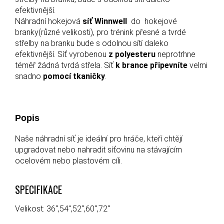
efektivnější.
Náhradní hokejová
síť Winnwell
do hokejové
branky(různé velikosti), pro trénink přesné a tvrdé
střelby na branku bude s odolnou sítí daleko
efektivnější. Síť vyrobenou
z polyesteru
neprotrhne
téměř žádná tvrdá střela. Síť
k brance připevníte
velmi
snadno
pomocí tkaničky
.
Popis
Naše náhradní síť je ideální pro hráče, kteří chtějí
upgradovat nebo nahradit síťovinu na stávajícím
ocelovém nebo plastovém cíli.
SPECIFIKACE
Velikost:
36“,54",52“,60“,72“