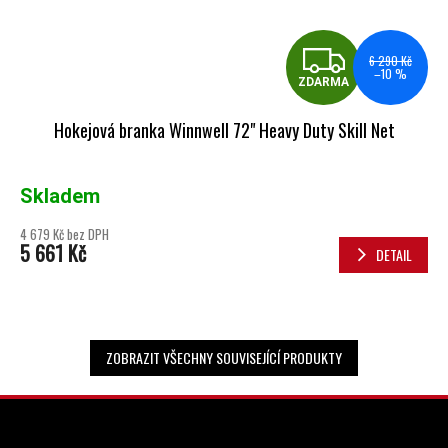
ZDA
6 290 Kč
–10 %
ZDARMA
Hokejová branka Winnwell 72" Heavy Duty Skill Net
Skladem
4 679 Kč bez DPH
5 661 Kč
DETAIL
ZOBRAZIT VŠECHNY SOUVISEJÍCÍ PRODUKTY
ZÁPATÍ