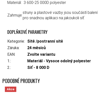
Materiál:
3 600-25 000D polyester
struny a plastové vazby jsou součástí balení
Zahrnuje:
pro snadnou aplikaci na jakoukoli síť
DOPLŇKOVÉ PARAMETRY
Kategorie
:
Sítě /postranní sítě
Záruka
:
24 měsíců
EAN
:
Zvolte variantu
1.
:
Materiál - Vysoce odolný polyester
2.
:
Síť - 8 000 D
Akce