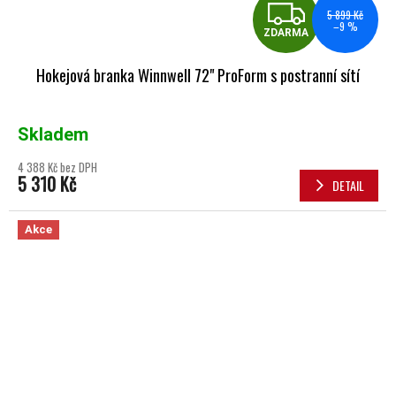
ZDA
5 899 Kč
–9 %
ZDARMA
Hokejová branka Winnwell 72" ProForm s postranní sítí
Skladem
4 388 Kč bez DPH
5 310 Kč
DETAIL
Akce