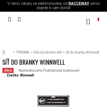
Přejít na obsah
V rámci záruky na elektromodely od
RACCEWAY
servis
dojede k vám domů!
NÁKUPN
Domů
TRÉNINK
Sítě /postranní sítě
Síť do branky Winnwell
SÍŤ DO BRANKY WINNWELL
Průměrné hodnocení produktu je 0,0 z 5 hvězdiček.
Neohodnoceno
Podrobnosti hodnocení
Akce
Značka:
Winnwell