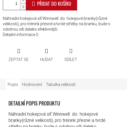
PŘIDAT DO KOŠÍKU
Náhradní hokejová síť Winnwell do hokejové branky(různé
velikosti), pro trénink přesné a tvrdé střelby na branku, bude s
odolnou sítí daleko efektivnější.
Detailní informace
ZEPTAT SE
HLÍDAT
SDÍLET
Popis
Hodnocení
Tabulka velikostí
DETAILNÍ POPIS PRODUKTU
Náhradní hokejová síť Winnwell do hokejové
branky(různé velikosti), pro trénink přesné a tvrdé
střelby na branku, bude s odolnou sítí daleko