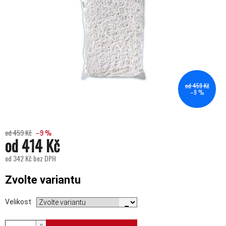
od 459 Kč
–9 %
od 459 Kč
–9 %
od
414 Kč
od
342 Kč
bez DPH
Měrná cena:
Zvolte variantu
Velikost