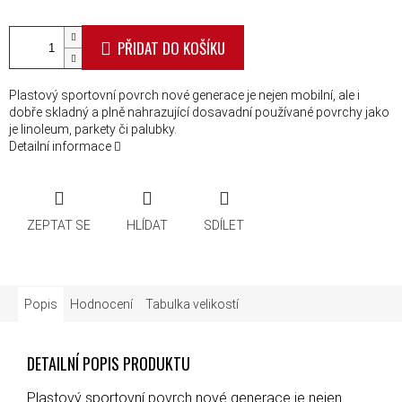
PŘIDAT DO KOŠÍKU
Plastový sportovní povrch nové generace je nejen mobilní, ale i
dobře skladný a plně nahrazující dosavadní používané povrchy jako
je linoleum, parkety či palubky.
Detailní informace
ZEPTAT SE
HLÍDAT
SDÍLET
Popis
Hodnocení
Tabulka velikostí
DETAILNÍ POPIS PRODUKTU
Plastový sportovní povrch nové generace je nejen