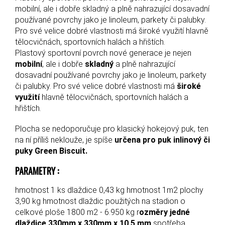
mobilní, ale i dobře skladný a plně nahrazující dosavadní
používané povrchy jako je linoleum, parkety či palubky.
Pro své velice dobré vlastnosti má široké využití hlavně
tělocvičnách, sportovních halách a hřištích.
Plastový sportovní povrch nové generace je nejen
mobilní
, ale i dobře
skladný
a plně nahrazující
dosavadní používané povrchy jako je linoleum, parkety
či palubky. Pro své velice dobré vlastnosti má
široké
využití
hlavně tělocvičnách, sportovních halách a
hřištích.
Plocha se nedoporučuje pro klasický hokejový puk, ten
na ní příliš neklouže, je spíše
určena pro puk inlinový či
puky Green Biscuit.
PARAMETRY :
hmotnost 1 ks dlaždice 0,43 kg hmotnost 1m2 plochy
3,90 kg hmotnost dlaždic použitých na stadion o
celkové ploše 1800 m2 - 6.950 kg r
ozměry jedné
dlaždice 330mm x 330mm x 10,5 mm
spotřeba