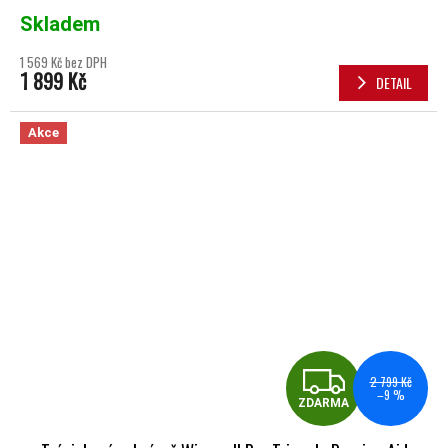
Skladem
1 569 Kč bez DPH
1 899 Kč
DETAIL
Akce
ZDA
2 799 Kč
–9 %
ZDARMA