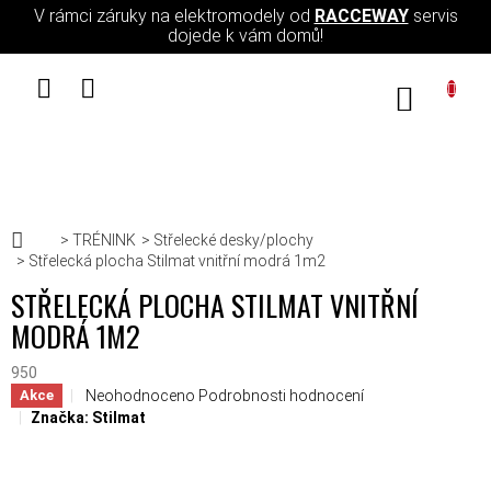
Přejít na obsah
V rámci záruky na elektromodely od
RACCEWAY
servis
dojede k vám domů!
NÁKUPN
Domů
TRÉNINK
Střelecké desky/plochy
Střelecká plocha Stilmat vnitřní modrá 1m2
STŘELECKÁ PLOCHA STILMAT VNITŘNÍ
MODRÁ 1M2
950
Průměrné hodnocení produktu je 0,0 z 5 hvězdiček.
Neohodnoceno
Podrobnosti hodnocení
Akce
Značka:
Stilmat