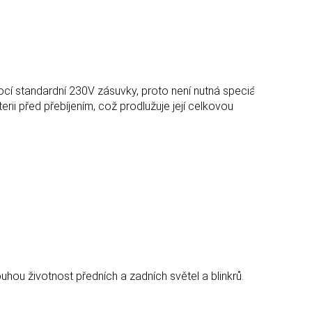
í standardní 230V zásuvky, proto není nutná speciální
erii před přebíjením, což prodlužuje její celkovou
hou životnost předních a zadních světel a blinkrů.