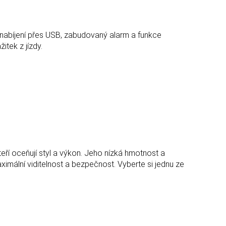
í, nabíjení přes USB, zabudovaný alarm a funkce
itek z jízdy.
kteří oceňují styl a výkon. Jeho nízká hmotnost a
mální viditelnost a bezpečnost. Vyberte si jednu ze