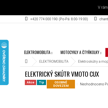
Přejít na obsah
V rám
+420 774 000 190
chant
ELEKTROMOBILITA
MOTOCYKLY A ČTYŘKOLKY
Domů
ELEKTROMOBILITA
Elektroskútry a mo
ELEKTRICKÝ SKÚTR VMOTO CUX
Akce
Tip
OSOBNĚ
Průměrné hodnocení
Neohodnoceno
P
DOVEZEM