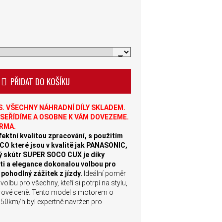
PŘIDAT DO KOŠÍKU
S. VŠECHNY NÁHRADNÍ DÍLY SKLADEM.
SEŘÍDÍME A OSOBNE K VÁM DOVEZEME.
RMA.
ktní kvalitou zpracování, s použitím
CO které jsou v kvalitě jak PANASONIC,
ký skútr SUPER SOCO CUX je díky
ti a elegance dokonalou volbou pro
 pohodlný zážitek z jízdy.
Ideální poměr
lbu pro všechny, kteří si potrpí na stylu,
rové ceně. Tento model s motorem o
 50km/h byl expertně navržen pro