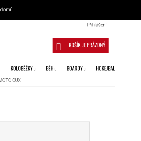
 domů!
Přihlášení
NÁKUPNÍ KOŠÍK
KOLOBĚŽKY
BĚH
BOARDY
HOKEJBAL
FANS
 VMOTO CUX