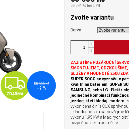
56 694 Kč bez DPH
Měrná cena:
Zvolte variantu
Barva
ZAJISTÍME POZÁRUČNÍ SERVI
SMONTUJEME, ODZKOUŠÍME, 
SLUŽBY V HODNOTĚ 2500 ZDA
ZDARMA
SUPER SOCO se vyznačuje perfe
69 999 Kč
kvalitními bateriemi SUPER SO
–2 %
SAMSUNG, nebo LG.
Elektric
ZDARMA
jedinečné kombinaci funkčnos
jezdce, kteří hledají moderní a
výkon cena činí z CUX správnou vo
jednoduchosti a samozřejmě fé
výkonu 1,95 kW a Max. rychlostí
bezpečnou jízdu po městě.