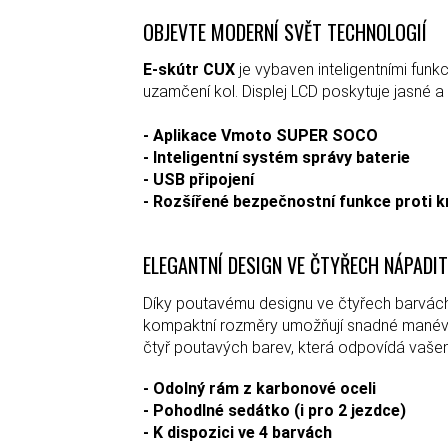
OBJEVTE MODERNÍ SVĚT TECHNOLOGIÍ
E-skútr CUX
je vybaven inteligentními funk
uzamčení kol. Displej LCD poskytuje jasné a 
- Aplikace Vmoto SUPER SOCO
- Inteligentní systém správy baterie
- USB připojení
- Rozšířené bezpečnostní funkce proti k
ELEGANTNÍ DESIGN VE ČTYŘECH NÁPADI
Díky poutavému designu ve čtyřech barvách
kompaktní rozměry umožňují snadné manévrov
čtyř poutavých barev, která odpovídá vašem
- Odolný rám z karbonové oceli
- Pohodlné sedátko (i pro 2 jezdce)
- K dispozici ve 4 barvách