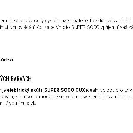
cemi, jako je pokročilý systém řízení baterie, bezklíčové zapínán
intuitivní ovládání. Aplikace Vmoto SUPER SOCO zpříjemní váš záž
rádeži
TÝCH BARVÁCH
 je
elektrický skútr SUPER SOCO CUX
ideální volbou pro ty, 
ání, zatímco nejmodernější systém osvětlení LED zaručuje maxi
u životnímu stylu.