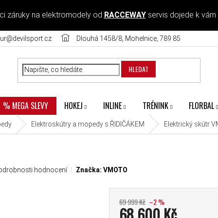
ci záruky na elektromodely od
RACCEWAY
servis dojede k vám
ur@devilsport.cz
Dlouhá 1458/8, Mohelnice, 789 85
HLEDAT
HOKEJ
INLINE
TRÉNINK
FLORBAL
% MEGA SLEVY
pedy
Elektroskútry a mopedy s ŘIDIČÁKEM
Elektrický skútr
 produktu je 0,0 z 5 hvězdiček.
odrobnosti hodnocení
Značka:
VMOTO
69 999 Kč
–2 %
68 600 Kč