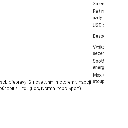
Směrovky
:
L
Režimy
3
jízdy
:
USB port
:
A
B
Bezpečnost
:
a
Výška
7
sezení
:
Spotřeba
3
energie
:
Max. úhel
1
stoupání
:
ůsob přepravy. S inovativním motorem v náboji
působit si jízdu (Eco, Normal nebo Sport).