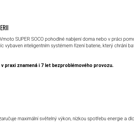
ERII
ky Vmoto SUPER SOCO pohodlné nabíjení doma nebo v práci pomoc
íc vybaven inteligentním systémem řízení baterie, který chrání bat
ž v praxi znamená i 7 let bezproblémového provozu.
ručuje maximální světelný výkon, nízkou spotřebu energie a dlou