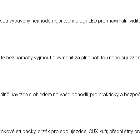
jsou vybaveny nejmodernější technologií LED pro maximální vidit
 bez námahy vyjmout a vyměnit za plně nabitou nebo si ji vzít s 
álně navržen s ohledem na vaše pohodlí, pro praktický a bezpeč
kové stupačky, držák pro spolujezdce, CUX kufr, přední štíty pro