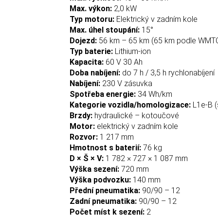
Max. výkon:
2,0 kW
Typ motoru:
Elektrický v zadním kole
Max. úhel stoupání:
15°
Dojezd:
56 km – 65 km (65 km podle WMTC
Typ baterie:
Lithium-ion
Kapacita:
60 V 30 Ah
Doba nabíjení:
do 7 h / 3,5 h rychlonabíjení
Nabíjení:
230 V zásuvka
Spotřeba energie:
34 Wh/km
Kategorie vozidla/homologizace:
L1e-B (
Brzdy:
hydraulické – kotoučové
Motor:
elektrický v zadním kole
Rozvor:
1 217 mm
Hmotnost s baterií:
76 kg
D × Š × V:
1 782 × 727 × 1 087 mm
Výška sezení:
720 mm
Výška podvozku:
140 mm
Přední pneumatika:
90/90 – 12
Zadní pneumatika:
90/90 – 12
Počet míst k sezení:
2