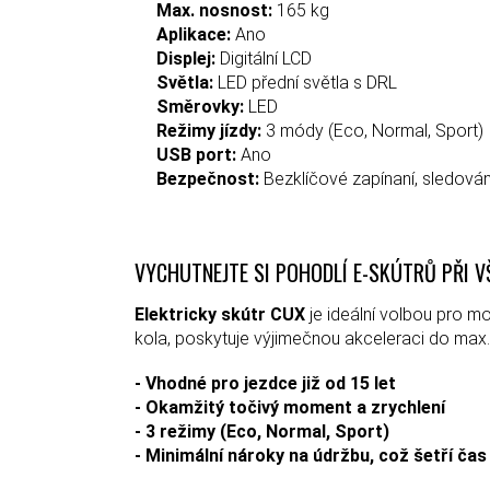
Max. nosnost:
165 kg
Aplikace:
Ano
Displej:
Digitální LCD
Světla:
LED přední světla s DRL
Směrovky:
LED
Režimy jízdy:
3 módy (Eco, Normal, Sport)
USB port:
Ano
Bezpečnost:
Bezklíčové zapínaní, sledování
VYCHUTNEJTE SI POHODLÍ E-SKÚTRŮ PŘI 
Elektricky skútr CUX
je ideální volbou pro m
kola, poskytuje výjimečnou akceleraci do max. 
- Vhodné pro jezdce již od 15 let
- Okamžitý točivý moment a zrychlení
- 3 režimy (Eco, Normal, Sport)
- Minimální nároky na údržbu, což šetří čas