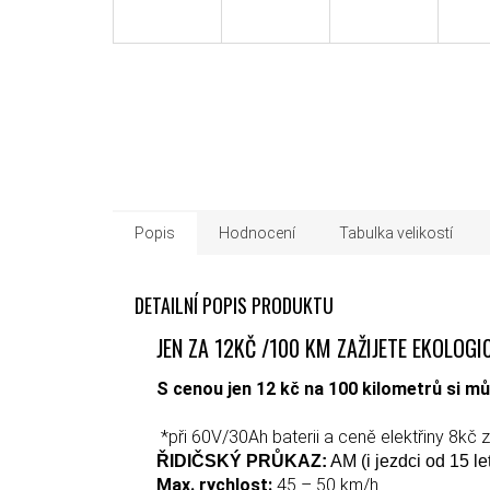
Popis
Hodnocení
Tabulka velikostí
DETAILNÍ POPIS PRODUKTU
JEN ZA 12KČ /100 KM ZAŽIJETE EKOLOG
S cenou jen 12 kč na 100 kilometrů si mů
*při 60V/30Ah baterii a ceně elektřiny 8kč 
ŘIDIČSKÝ PRŮKAZ:
AM (i jezdci od 15 le
Max. rychlost:
45 – 50 km/h