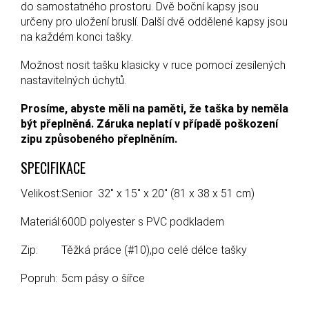
do samostatného prostoru. Dvě boční kapsy jsou
určeny pro uložení bruslí. Další dvě oddělené kapsy jsou
na každém konci tašky.
Možnost nosit tašku klasicky v ruce pomocí zesílených
nastavitelných úchytů.
Prosíme, abyste měli na paměti, že taška by neměla
být přeplněná. Záruka neplatí v případě poškození
zipu způsobeného přeplněním.
SPECIFIKACE
Velikost:
Senior 32" x 15" x 20" (81 x 38 x 51 cm)
Materiál:
600D polyester s PVC podkladem
Zip:
Těžká práce (#10),po celé délce tašky
Popruh:
5cm pásy o šířce