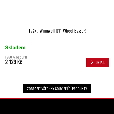
Taška Winnwell Q11 Wheel Bag JR
Skladem
1 760 Kč bez DPH
2 129 Kč
DETAIL
ZOBRAZIT VŠECHNY SOUVISEJÍCÍ PRODUKTY
ZÁPATÍ