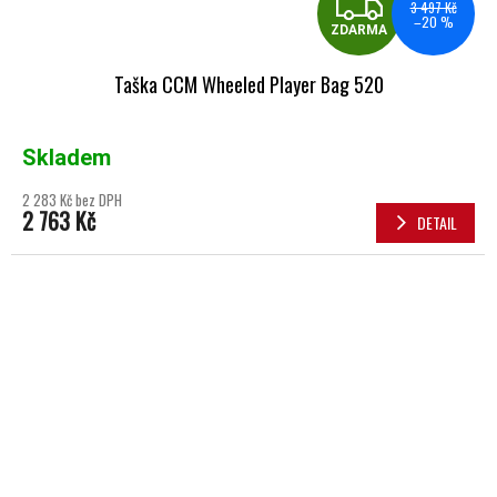
ZDA
3 497 Kč
–20 %
ZDARMA
Taška CCM Wheeled Player Bag 520
Skladem
2 283 Kč bez DPH
2 763 Kč
DETAIL