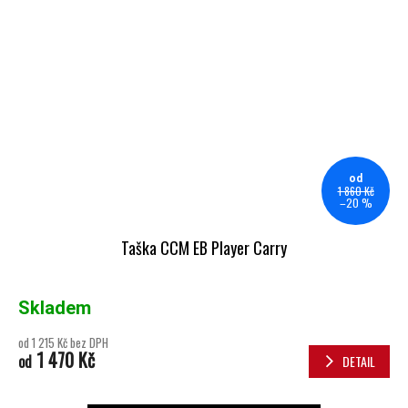
od
1 860 Kč
–20 %
Taška CCM EB Player Carry
Skladem
od 1 215 Kč bez DPH
1 470 Kč
od
DETAIL