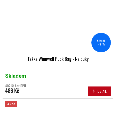
539 Kč
–9 %
Taška Winnwell Puck Bag - Na puky
Skladem
402 Kč bez DPH
486 Kč
DETAIL
Akce