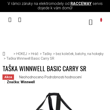
Přejít na obsah
V rámci záruky na elektromodely od
RACCEWAY
servis
dojede k vám domů!
NÁKUPN
Domů
HOKEJ
Hráč
Tašky
bez koleček, batohy, na hokejky
Taška Winnwell Basic Carry SR
TAŠKA WINNWELL BASIC CARRY SR
Průměrné hodnocení produktu je 0,0 z 5 hvězdiček.
Neohodnoceno
Podrobnosti hodnocení
Akce
Značka:
Winnwell