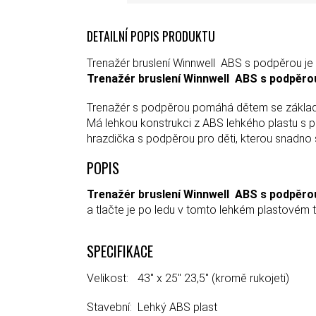
DETAILNÍ POPIS PRODUKTU
Trenažér bruslení Winnwell ABS s podpěrou je 
Trenažér bruslení Winnwell
ABS
s podpěro
Trenažér s podpěrou pomáhá dětem se základy 
Má lehkou konstrukci z ABS lehkého plastu s p
hrazdička s podpěrou pro děti, kterou snadno sl
POPIS
Trenažér bruslení Winnwell
ABS
s podpěro
a tlačte je po ledu v tomto lehkém plastovém 
SPECIFIKACE
Velikost:
43" x 25" 23,5" (kromě rukojeti)
Stavební:
Lehký ABS plast