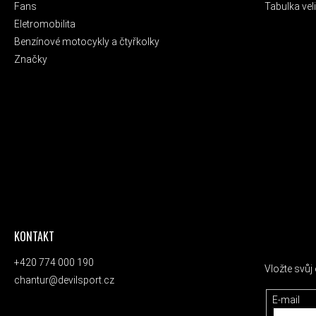
Fans
Tabulka veli
Eletromobilita
Benzínové motocykly a čtyřkolky
Značky
KONTAKT
ODEBÍRAT
+420 774 000 190
Vložte svů
chantur@devilsport.cz
E-mail