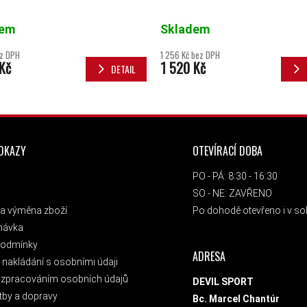
dem
Skladem
ez DPH
1 256 Kč bez DPH
Kč
1 520 Kč
DETAIL
ODKAZY
OTEVÍRACÍ DOBA
PO - PÁ: 8:30 - 16:30
SO - NE: ZAVŘENO
a výměna zboží
Po dohodě otevřeno i v sob
návka
podmínky
ADRESA
nakládání s osobními údaji
 zpracováním osobních údajů
DEVIL SPORT
tby a dopravy
Bc. Marcel Chantúr