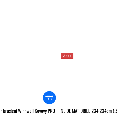
Akce
1 339 Kč
–9 %
r bruslení Winnwell Kovový PRO
SLIDE MAT DRILL 234 234cm š.