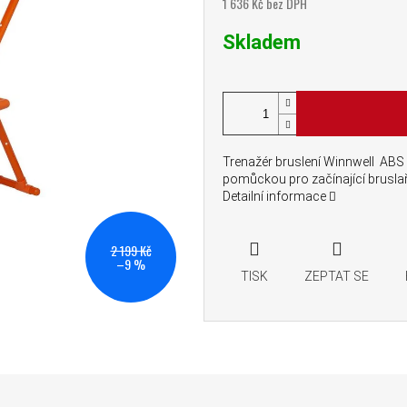
1 636 Kč bez DPH
Měrná cena:
Skladem
Trenažér bruslení Winnwell ABS 
pomůckou pro začínající bruslař
Detailní informace
2 199 Kč
–9 %
TISK
ZEPTAT SE