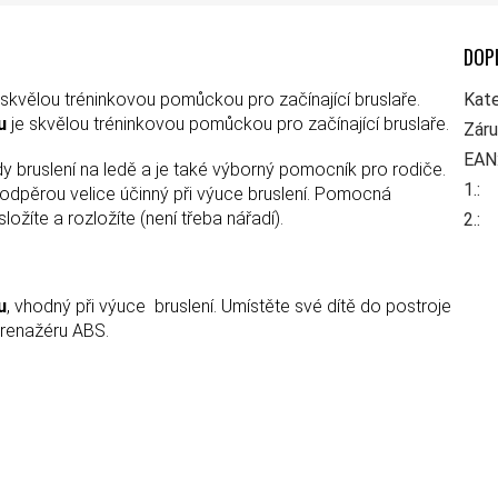
DOP
skvělou tréninkovou pomůckou pro začínající bruslaře.
Kate
u
je skvělou tréninkovou pomůckou pro začínající bruslaře.
Zár
EAN
bruslení na ledě a je také výborný pomocník pro rodiče.
1.
:
odpěrou velice účinný při výuce bruslení. Pomocná
ožíte a rozložíte (není třeba nářadí).
2.
:
u
, vhodný při výuce bruslení. Umístěte své dítě do postroje
trenažéru ABS.