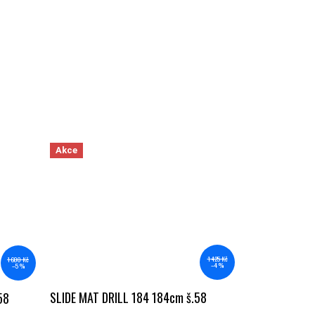
Akce
1 425 Kč
1 600 Kč
–4 %
–5 %
SLIDE MAT DRILL 184 184cm š.58
58