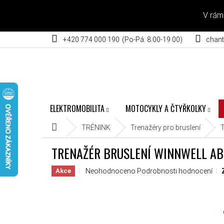
Přejít na obsah
V rám
+420 774 000 190
chant
ELEKTROMOBILITA
MOTOCYKLY A ČTYŘKOLKY
Domů
TRÉNINK
Trenažéry pro bruslení
T
TRENAŽÉR BRUSLENÍ WINNWELL AB
Průměrné hodnocení produktu je 0,0 z 5 hvěz
Neohodnoceno
Podrobnosti hodnocení
Akce