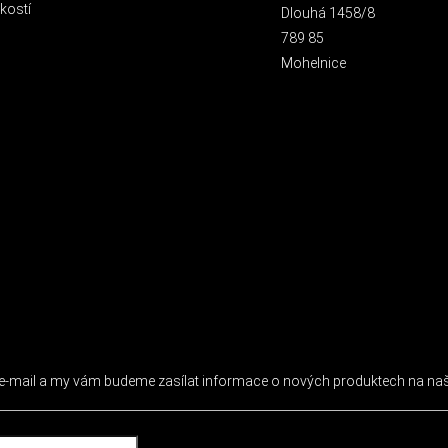
kostí
Dlouhá 1458/8
789 85
Mohelnice
 NEWSLETTER
j e-mail a my vám budeme zasílat informace o nových produktech na n