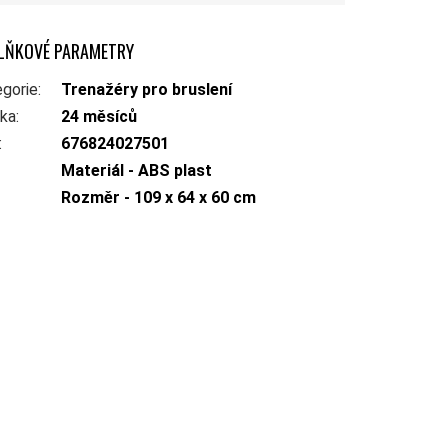
LŇKOVÉ PARAMETRY
gorie
:
Trenažéry pro bruslení
uka
:
24 měsíců
:
676824027501
Materiál - ABS plast
Rozměr - 109 x 64 x 60 cm