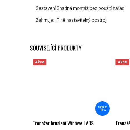
Sestavení:
Snadná montáž bez použití nářadí
Zahrnuje:
Plně nastavitelný postroj
SOUVISEJÍCÍ PRODUKTY
Akce
Akce
1 090 Kč
–10 %
Trenažér bruslení Winnwell ABS
Trenažé