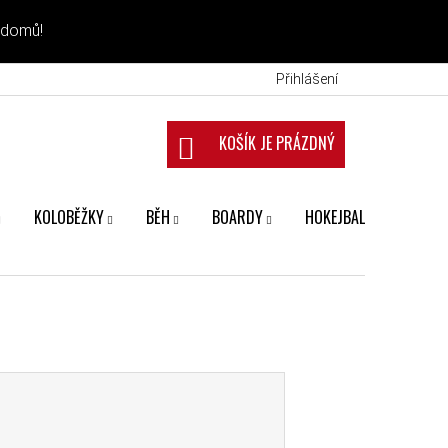
 domů!
Přihlášení
NÁKUPNÍ KOŠÍK
KOLOBĚŽKY
BĚH
BOARDY
HOKEJBAL
FANS