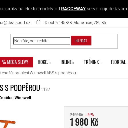
ci záruky na elektromodely od
RACCEWAY
servis dojede k vám
ur@devilsport.cz
Dlouhá 1458/8, Mohelnice, 789 85
HLEDAT
HOKEJ
INLINE
TRÉNINK
FLORBAL
% MEGA SLEVY
renažér bruslení Winnwell ABS s podpěrou
S S PODPĚROU
1187
diček.
Značka:
Winnwell
2 199 Kč
–9 %
1 980 Kč