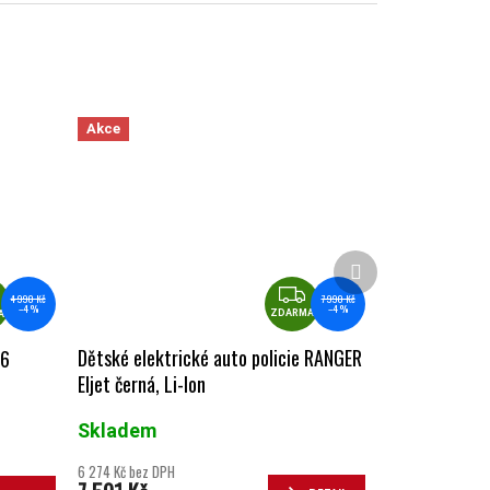
Akce
Další produkt
ZDARMA
ZDARMA
7 990 Kč
4 990 Kč
–4 %
–4 %
ZDARMA
A
Dětské elektrické auto policie RANGER
 6
Eljet černá, Li-Ion
Skladem
6 274 Kč bez DPH