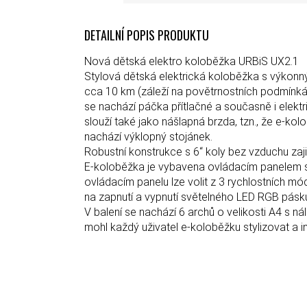
DETAILNÍ POPIS PRODUKTU
Nová dětská elektro koloběžka URBiS UX2.1
Stylová dětská elektrická koloběžka s výkonn
cca 10 km (záleží na povětrnostních podmínkác
se nachází páčka přítlačné a současně i elektric
slouží také jako nášlapná brzda, tzn., že e-k
nachází výklopný stojánek.
Robustní konstrukce s 6“ koly bez vzduchu zaj
E-koloběžka je vybavena ovládacím panelem s
ovládacím panelu lze volit z 3 rychlostních mó
na zapnutí a vypnutí světelného LED RGB pásků
V balení se nachází 6 archů o velikosti A4 s n
mohl každý uživatel e-koloběžku stylizovat a in