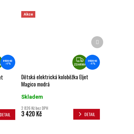
Akce
Další produkt
ZDARMA
ZDARMA
3 599 Kč
4 599 Kč
–4 %
–4 %
ZDARMA
A
Dětská elektrická koloběžka Eljet
et
Magico modrá
Skladem
2 826 Kč bez DPH
3 420 Kč
DETAIL
DETAIL