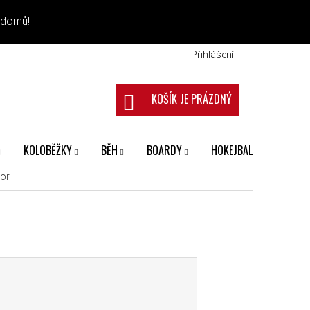
 domů!
Přihlášení
NÁKUPNÍ KOŠÍK
KOLOBĚŽKY
BĚH
BOARDY
HOKEJBAL
FANS
ior