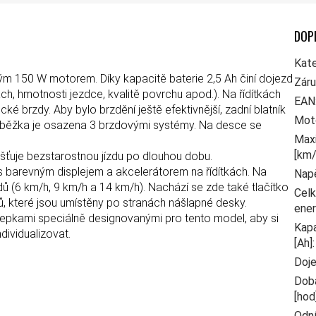
DOP
Kate
ým 150 W motorem. Díky kapacitě baterie 2,5 Ah činí dojezd
Zár
h, hmotnosti jezdce, kvalitě povrchu apod.). Na řídítkách
EAN
ké brzdy. Aby bylo brzdění ještě efektivnější, zadní blatník
Moto
oloběžka je osazena 3 brzdovými systémy. Na desce se
Maxi
[km/
išťuje bezstarostnou jízdu po dlouhou dobu.
 barevným displejem a akcelerátorem na řídítkách. Na
Nap
dů (6 km/h, 9 km/h a 14 km/h). Nachází se zde také tlačítko
Celk
, které jsou umístěny po stranách nášlapné desky.
ener
álepkami speciálně designovanými pro tento model, aby si
Kapa
dividualizovat.
[Ah]
:
Doje
Doba
[hod
Odn