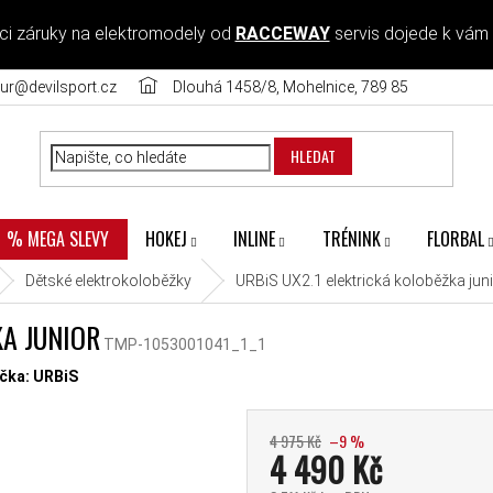
ci záruky na elektromodely od
RACCEWAY
servis dojede k vám
ur@devilsport.cz
Dlouhá 1458/8, Mohelnice, 789 85
HLEDAT
HOKEJ
INLINE
TRÉNINK
FLORBAL
% MEGA SLEVY
Dětské elektrokoloběžky
URBiS UX2.1 elektrická koloběžka jun
KA JUNIOR
TMP-1053001041_1_1
diček.
čka:
URBiS
4 975 Kč
–9 %
4 490 Kč