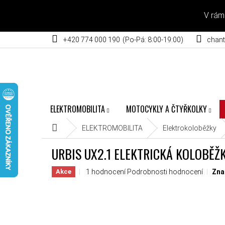
Přejít na obsah
V rám
+420 774 000 190
chant
ELEKTROMOBILITA
MOTOCYKLY A ČTYŘKOLKY
Domů
ELEKTROMOBILITA
Elektrokoloběžky
URBIS UX2.1 ELEKTRICKÁ KOLOBĚŽ
Průměrné hodnocení produktu je 5,0 z 5 hvěz
1 hodnocení
Podrobnosti hodnocení
Zna
Akce