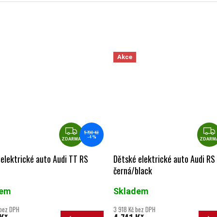
Akce
ZDARMA
5 790 Kč
–4 %
ZDARMA
ZDARM
elektrické auto Audi TT RS
Dětské elektrické auto Audi RS
černá/black
dem
Skladem
 bez DPH
3 918 Kč bez DPH