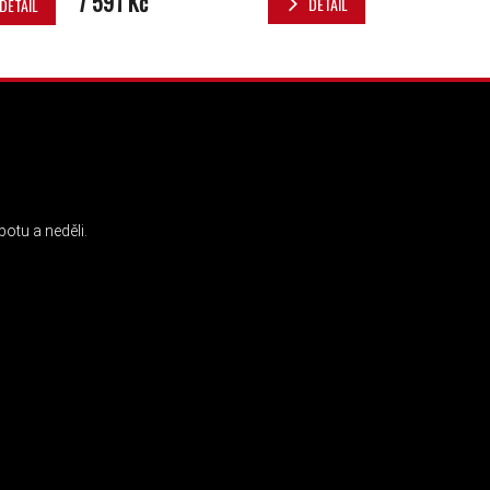
7 591 Kč
DETAIL
DETAIL
INSTAGRAM
otu a neděli.