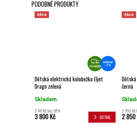
Akce
Akce
ZDARMA
3 999 Kč
–4 %
ZDARMA
Dětská elektrická kolobežka Eljet
Dětská 
Drago zelená
černá
Skladem
Skla
3 141 Kč bez DPH
2 355 Kč
3 800 Kč
2 850
DETAIL