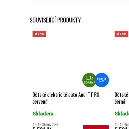
SOUVISEJÍCÍ PRODUKTY
Akce
Akce
ZDARMA
5 790 Kč
–4 %
ZDARMA
Dětské elektrické auto Audi TT RS
Dětské 
červená
černá
Skladem
Skla
4 546 Kč bez DPH
4 546 Kč