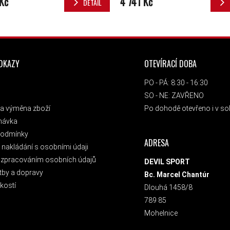
Kč
4 741 Kč
DETAIL
ODKAZY
OTEVÍRACÍ DOBA
PO - PÁ: 8:30 - 16:30
SO - NE: ZAVŘENO
a výměna zboží
Po dohodě otevřeno i v sob
návka
podmínky
ADRESA
nakládání s osobními údaji
 zpracováním osobních údajů
DEVIL SPORT
tby a dopravy
Bc. Marcel Chantúr
kostí
Dlouhá 1458/8
789 85
Mohelnice