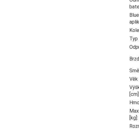
bate
Blu
apli
Kol
Typ 
Odp
Brz
Smě
Věk 
Výš
[cm]
Hmo
Maxi
[kg]
:
Roz