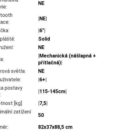
NE
rie
:
etooth
|NE|
kace
:
ečka
:
|6"|
pláště
:
Solid
ružení
:
NE
|Mechanická (nášlapná +
da
:
přítlačná)|
rová světla
:
NE
uživatele
:
|6+|
ka postavy
|115-145cm|
:
tnost [kg]
:
|7,5|
mální zatížení
50
měr
:
82x37x88,5 cm