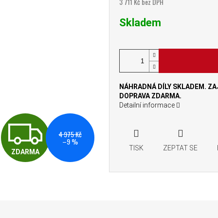
3 711 Kč bez DPH
Měrná cena:
Skladem
NÁHRADNÁ DÍLY SKLADEM. ZAJ
DOPRAVA ZDARMA.
Detailní informace
ZDARMA
4 975 Kč
–9 %
TISK
ZEPTAT SE
ZDARMA