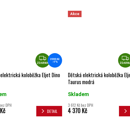
Akce
ZDARMA
2 999 Kč
–4 %
ZDARMA
ZDARM
elektrická koloběžka Eljet Dino
Dětská elektrická koloběžka Elj
Taurus modrá
dem
Skladem
 bez DPH
3 612 Kč bez DPH
 Kč
4 370 Kč
DETAIL