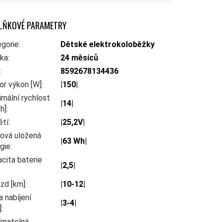
LŇKOVÉ PARAMETRY
gorie
:
Dětské elektrokoloběžky
uka
:
24 měsíců
:
8592678134436
r výkon [W]
:
|150|
mální rychlost
|14|
h]
:
ětí
:
|25,2V|
ová uložená
|63 Wh|
gie
:
cita baterie
|2,5|
zd [km]
:
|10-12|
 nabíjení
|3-4|
]
:
ímatelná