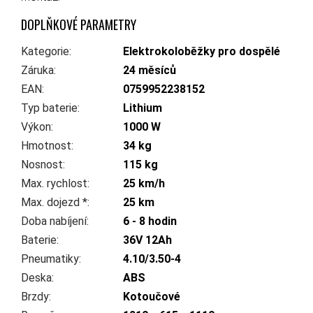
DOPLŇKOVÉ PARAMETRY
Kategorie
:
Elektrokoloběžky pro dospělé
Záruka
:
24 měsíců
EAN
:
0759952238152
Typ baterie
:
Lithium
Výkon
:
1000 W
Hmotnost
:
34 kg
Nosnost
:
115 kg
Max. rychlost
:
25 km/h
Max. dojezd *
:
25 km
Doba nabíjení
:
6 - 8 hodin
Baterie
:
36V 12Ah
Pneumatiky
:
4.10/3.50-4
Deska
:
ABS
Brzdy
:
Kotoučové