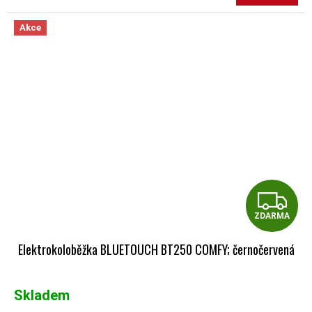
Akce
Z
ZDARMA
Elektrokoloběžka BLUETOUCH BT250 COMFY; černočervená
Skladem