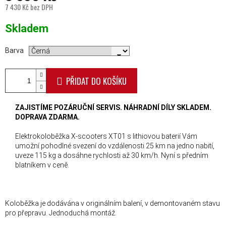
7 430 Kč bez DPH
Měrná cena:
Skladem
Barva
PŘIDAT DO KOŠÍKU
ZAJISTÍME POZÁRUČNÍ SERVIS. NÁHRADNÍ DÍLY SKLADEM.
DOPRAVA ZDARMA.
Elektrokoloběžka X-scooters XT01 s lithiovou baterií Vám
umožní pohodlné svezení do vzdálenosti 25 km na jedno nabití,
uveze 115 kg a dosáhne rychlosti až 30 km/h. Nyní s předním
blatníkem v ceně.
Koloběžka je dodávána v originálním balení, v demontovaném stavu
pro přepravu. Jednoduchá montáž.