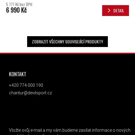
5 777 Kč bez DPH
6 990 Kč
DETAIL
ZOBRAZIT VŠECHNY SOUVISEJÍCÍ PRODUKTY
ZÁPATÍ
KONTAKT
+420 774 000 190
chantur@devilsport.cz
ODEBÍRAT NEWSLETTER
Vložte svůj e-mail a my vám budeme zasílat informace o nových