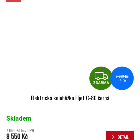
ZDA
8 999 Kč
–4 %
ZDARMA
Elektrická koloběžka Eljet C-80 černá
Skladem
7 066 Kč bez DPH
8 550 Kč
DETAIL