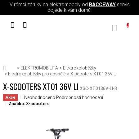
Přejít na obsah
V rámci záruky na elektromodely od
RACCEWAY
servis
dojede k vám domů!
NÁKUPN
Domů
ELEKTROMOBILITA
Elektrokoloběžky
Elektrokoloběžky pro dospělé
X-scooters XT01 36V Li
X-SCOOTERS XT01 36V LI
XSC-XT0136V-LI-B
Průměrné hodnocení produktu je 0,0 z 5 hvězdiček.
Neohodnoceno
Podrobnosti hodnocení
Akce
Značka:
X-scooters