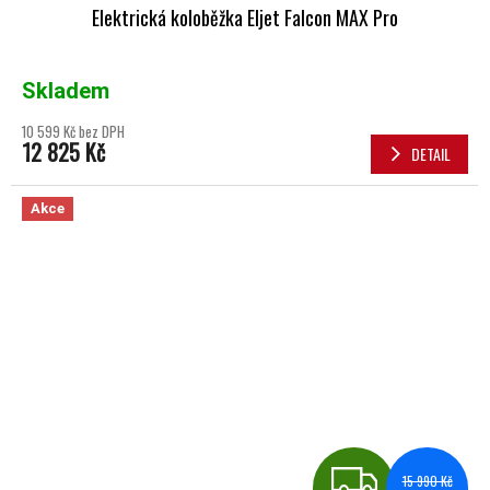
Elektrická koloběžka Eljet Falcon MAX Pro
Skladem
10 599 Kč bez DPH
12 825 Kč
DETAIL
Akce
ZDA
15 990 Kč