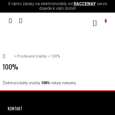
Přejít na obsah
V rámci záruky na elektromodely od
RACCEWAY
servis
dojede k vám domů!
NÁKUPN
Domů
Prodávané značky
100%
100%
Žádné produkty značky
100%
nebyly nalezeny...
ZÁPATÍ
KONTAKT