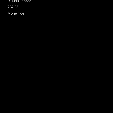
Dlouhá 1458/8
789 85
Mohelnice
INSTAGRAM