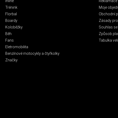
Inline
Reklamace 
Trénink
Moje objed
Florbal
Obchodní 
Boardy
Zásady pro 
Koloběžky
Souhlas se
Běh
Způsob pla
Fans
Tabulka veli
Eletromobilita
Benzínové motocykly a čtyřkolky
Značky