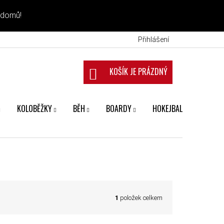
 domů!
Přihlášení
NÁKUPNÍ KOŠÍK
KOLOBĚŽKY
BĚH
BOARDY
HOKEJBAL
FANS
1
položek celkem