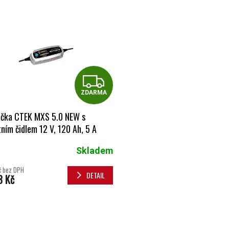
 PRODUKTŮ
ZDARMA
ZDARMA
ečka CTEK MXS 5.0 NEW s
tním čidlem 12 V, 120 Ah, 5 A
Skladem
č bez DPH
DETAIL
3 Kč
OVLÁDACÍ 