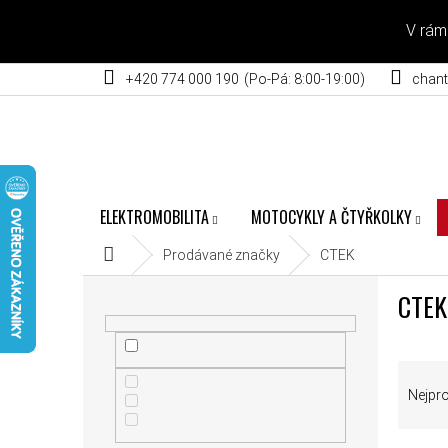
Přejít na obsah
V rám
+420 774 000 190
chant
ELEKTROMOBILITA
MOTOCYKLY A ČTYŘKOLKY
Domů
Prodávané značky
CTEK
POSTRANNÍ PANEL
CTEK
ŘAZEN
Nejpr