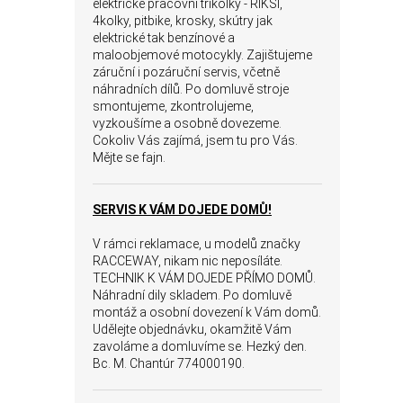
elektrické pracovní tříkolky - RIKŠI,
4kolky, pitbike, krosky, skútry jak
elektrické tak benzínové a
maloobjemové motocykly. Zajištujeme
záruční i pozáruční servis, včetně
náhradních dílů. Po domluvě stroje
smontujeme, zkontrolujeme,
vyzkoušíme a osobně dovezeme.
Cokoliv Vás zajímá, jsem tu pro Vás.
Mějte se fajn.
SERVIS K VÁM DOJEDE DOMŮ!
V rámci reklamace, u modelů značky
RACCEWAY, nikam nic neposíláte.
TECHNIK K VÁM DOJEDE PŘÍMO DOMŮ.
Náhradní dily skladem. Po domluvě
montáž a osobní dovezení k Vám domů.
Udělejte objednávku, okamžitě Vám
zavoláme a domluvíme se. Hezký den.
Bc. M. Chantúr 774000190.