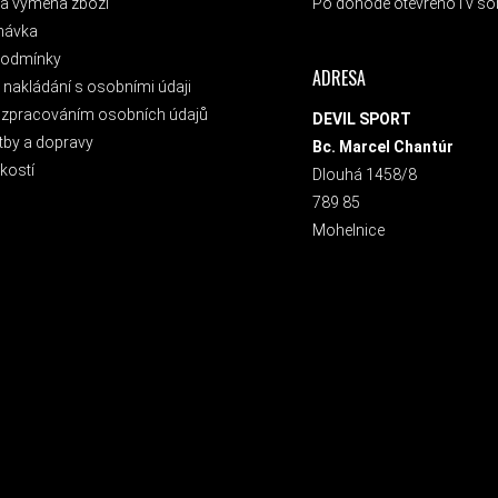
a výměna zboží
Po dohodě otevřeno i v sob
návka
podmínky
ADRESA
nakládání s osobními údaji
 zpracováním osobních údajů
DEVIL SPORT
tby a dopravy
Bc. Marcel Chantúr
kostí
Dlouhá 1458/8
789 85
Mohelnice