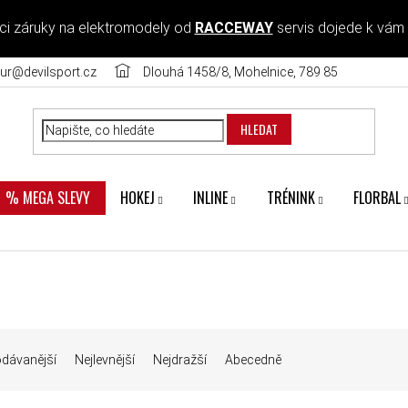
ci záruky na elektromodely od
RACCEWAY
servis dojede k vám
ur@devilsport.cz
Dlouhá 1458/8, Mohelnice, 789 85
HLEDAT
HOKEJ
INLINE
TRÉNINK
FLORBAL
% MEGA SLEVY
Í PRODUKTŮ
odávanější
Nejlevnější
Nejdražší
Abecedně