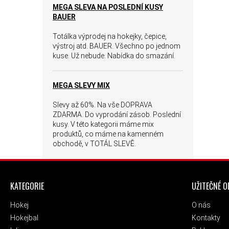
MEGA SLEVA NA POSLEDNÍ KUSY
BAUER
Totálka výprodej na hokejky, čepice,
výstroj atd. BAUER. Všechno po jednom
kuse. Už nebude. Nabídka do smazání.
MEGA SLEVY MIX
Slevy až 60%. Na vše DOPRAVA
ZDARMA. Do vyprodání zásob. Poslední
kusy. V této kategorii máme mix
produktů, co máme na kamenném
obchodě, v TOTÁL SLEVĚ.
ZÁPATÍ
KATEGORIE
UŽITEČNÉ 
Hokej
O nás
Hokejbal
Kontakty