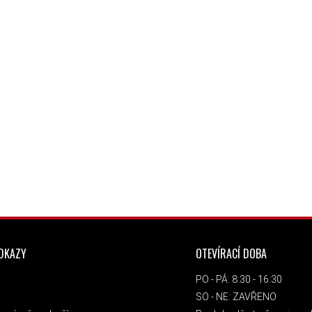
ODKAZY
OTEVÍRACÍ DOBA
PO - PÁ: 8:30 - 16:30
SO - NE: ZAVŘENO