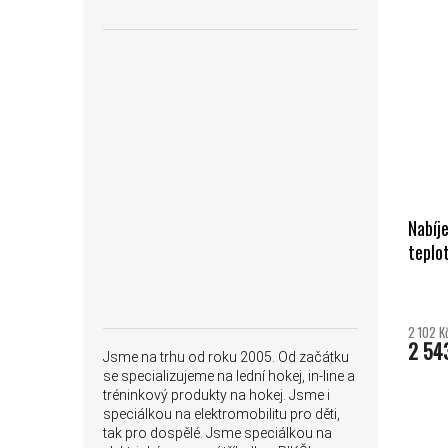
VÝPIS
Nabíj
teplo
2 102 K
2 54
Jsme na trhu od roku 2005. Od začátku
se specializujeme na lední hokej, in-line a
tréninkový produkty na hokej. Jsme i
speciálkou na elektromobilitu pro děti,
tak pro dospělé. Jsme speciálkou na