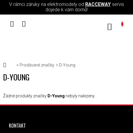
Přejít na obsah
V rámci záruky na elektromodely od
RACCEWAY
servis
dojede k vám domů!
NÁKUPN
Domů
Prodávané značky
D-Young
D-YOUNG
Žádné produkty značky
D-Young
nebyly nalezeny...
ZÁPATÍ
KONTAKT