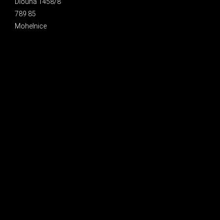
Dlouhá 1458/8
789 85
Mohelnice
INSTAGRAM