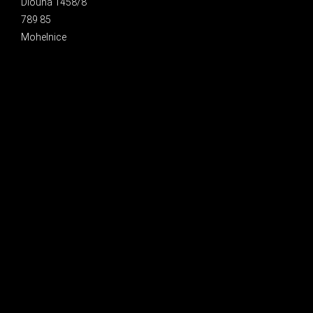
Dlouhá 1458/8
789 85
Mohelnice
INSTAGRAM