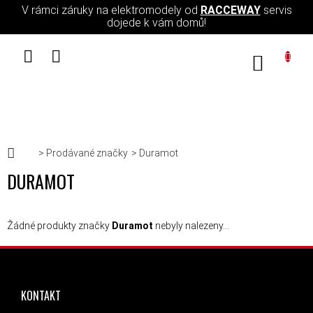
Přejít na obsah
V rámci záruky na elektromodely od
RACCEWAY
servis
dojede k vám domů!
NÁKUPN
Domů
Prodávané značky
Duramot
DURAMOT
Žádné produkty značky
Duramot
nebyly nalezeny...
ZÁPATÍ
KONTAKT