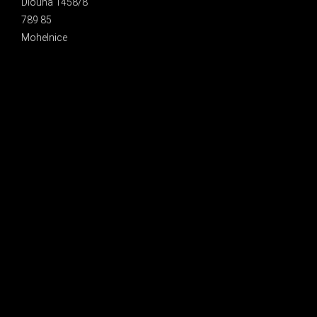
Dlouhá 1458/8
789 85
Mohelnice
INSTAGRAM