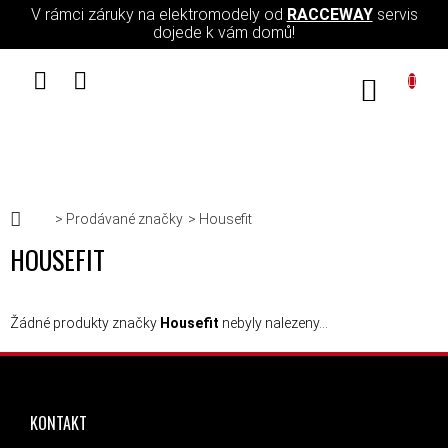
Přejít na obsah
V rámci záruky na elektromodely od
RACCEWAY
servis
dojede k vám domů!
NÁKUPN
Domů
Prodávané značky
Housefit
HOUSEFIT
Žádné produkty značky
Housefit
nebyly nalezeny...
ZÁPATÍ
KONTAKT