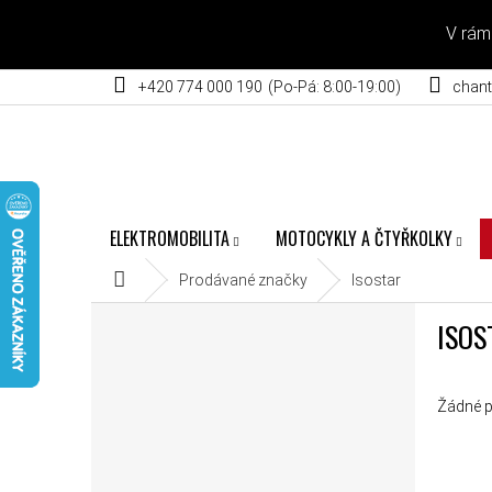
Přejít na obsah
V rám
+420 774 000 190
chant
ELEKTROMOBILITA
MOTOCYKLY A ČTYŘKOLKY
Domů
Prodávané značky
Isostar
POSTRANNÍ PANEL
ISOS
Žádné p