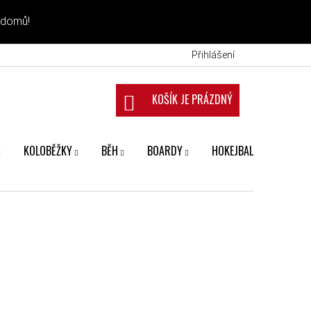
 domů!
Přihlášení
NÁKUPNÍ KOŠÍK
KOLOBĚŽKY
BĚH
BOARDY
HOKEJBAL
FANS