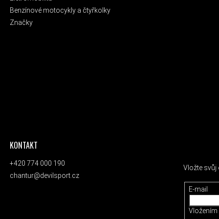
Benzínové motocykly a čtyřkolky
Značky
KONTAKT
ODEBÍRAT
+420 774 000 190
Vložte svů
chantur@devilsport.cz
E-mail
Vložením 