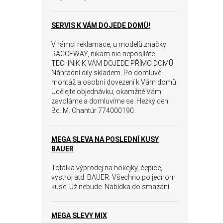
SERVIS K VÁM DOJEDE DOMŮ!
V rámci reklamace, u modelů značky
RACCEWAY, nikam nic neposíláte.
TECHNIK K VÁM DOJEDE PŘÍMO DOMŮ.
Náhradní dily skladem. Po domluvě
montáž a osobní dovezení k Vám domů.
Udělejte objednávku, okamžitě Vám
zavoláme a domluvíme se. Hezký den.
Bc. M. Chantúr 774000190.
MEGA SLEVA NA POSLEDNÍ KUSY
BAUER
Totálka výprodej na hokejky, čepice,
výstroj atd. BAUER. Všechno po jednom
kuse. Už nebude. Nabídka do smazání.
MEGA SLEVY MIX