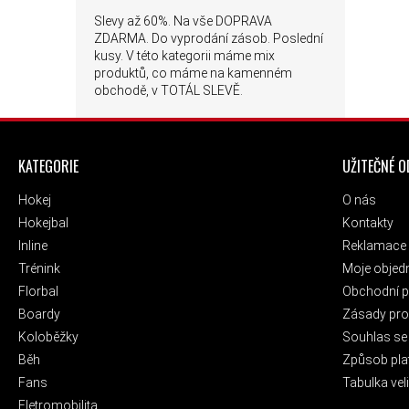
Slevy až 60%. Na vše DOPRAVA
ZDARMA. Do vyprodání zásob. Poslední
kusy. V této kategorii máme mix
produktů, co máme na kamenném
obchodě, v TOTÁL SLEVĚ.
ZÁPATÍ
KATEGORIE
UŽITEČNÉ 
Hokej
O nás
Hokejbal
Kontakty
Inline
Reklamace 
Trénink
Moje objed
Florbal
Obchodní 
Boardy
Zásady pro 
Koloběžky
Souhlas se
Běh
Způsob pla
Fans
Tabulka veli
Eletromobilita