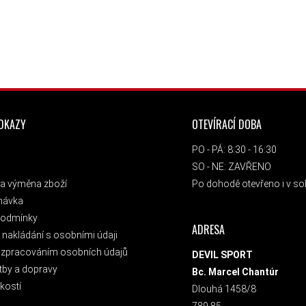
ODKAZY
OTEVÍRACÍ DOBA
PO - PÁ: 8:30 - 16:30
SO - NE: ZAVŘENO
a výměna zboží
Po dohodě otevřeno i v sob
návka
podmínky
ADRESA
nakládání s osobními údaji
 zpracováním osobních údajů
DEVIL SPORT
tby a dopravy
Bc. Marcel Chantúr
kostí
Dlouhá 1458/8
789 85