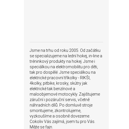
Jsme na trhu od roku 2005. Od začátku
se specializujeme na lední hokej, in-line a
tréninkový produkty na hokej. Jsme i
speciálkou na elektromobilitu pro děti,
tak pro dospělé. Jsme speciálkou na
elektrické pracovní tříkolky - RIKŠI,
4kolky, pitbike, krosky, skútry jak
elektrické tak benzínové a
maloobjemové motocykly. Zajištujeme
záruční i pozáruční servis, včetně
náhradních dílů. Po domluvě stroje
smontujeme, zkontrolujeme,
vyzkoušíme a osobně dovezeme.
Cokoliv Vás zajímá, jsem tu pro Vás.
Mějte se fajn.