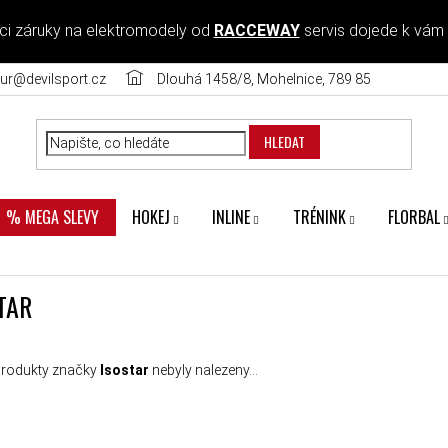
ci záruky na elektromodely od
RACCEWAY
servis dojede k vám
ur@devilsport.cz
Dlouhá 1458/8, Mohelnice, 789 85
HLEDAT
HOKEJ
INLINE
TRÉNINK
FLORBAL
% MEGA SLEVY
TAR
rodukty značky
Isostar
nebyly nalezeny...