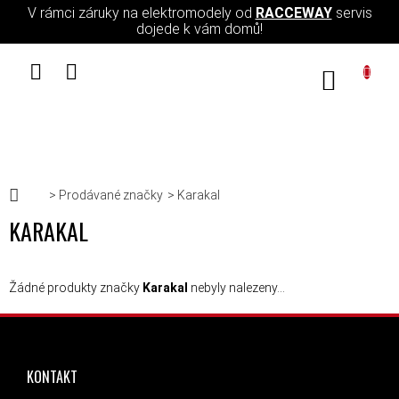
Přejít na obsah
V rámci záruky na elektromodely od
RACCEWAY
servis
dojede k vám domů!
NÁKUPN
Domů
Prodávané značky
Karakal
KARAKAL
Žádné produkty značky
Karakal
nebyly nalezeny...
ZÁPATÍ
KONTAKT