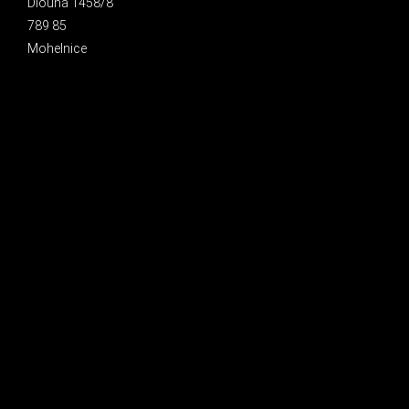
Dlouhá 1458/8
789 85
Mohelnice
INSTAGRAM