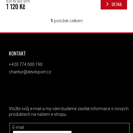
926 Kč bez DPH
DETAIL
1 120 Kč
1
položek celkem
OVLÁDACÍ PRVKY VÝPISU
ZÁPATÍ
KONTAKT
+420 774 000 190
chantur@devilsport.cz
ODEBÍRAT NEWSLETTER
Vložte svůj e-mail a my vám budeme zasílat informace o nových
produktech na našem e-shopu.
E-mail