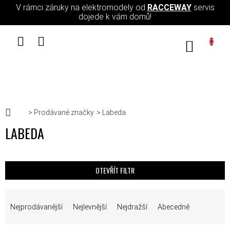
Přejít na obsah
V rámci záruky na elektromodely od
RACCEWAY
servis
dojede k vám domů!
NÁKUPN
Domů
Prodávané značky
Labeda
LABEDA
OTEVŘÍT FILTR
ŘAZENÍ PRODUKTŮ
Nejprodávanější
Nejlevnější
Nejdražší
Abecedně