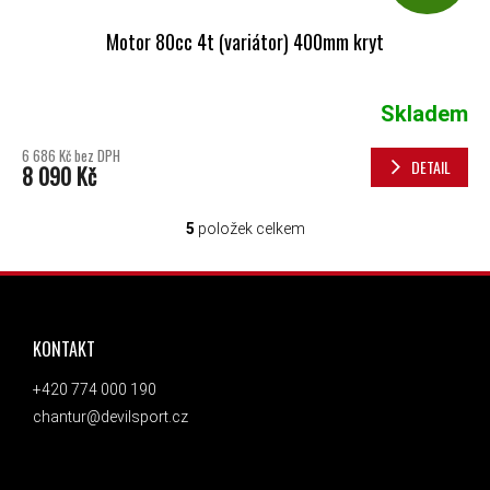
Motor 80cc 4t (variátor) 400mm kryt
Skladem
6 686 Kč bez DPH
DETAIL
8 090 Kč
5
položek celkem
OVLÁDACÍ PRVKY VÝPISU
ZÁPATÍ
KONTAKT
+420 774 000 190
chantur@devilsport.cz