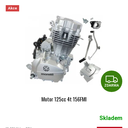
VÝPIS PRODUKTŮ
Akce
Z
ZDARMA
Motor 125cc 4t 156FMI
Skladem