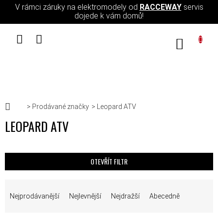
Přejít na obsah
V rámci záruky na elektromodely od
RACCEWAY
servis
dojede k vám domů!
NÁKUPN
Domů
Prodávané značky
Leopard ATV
LEOPARD ATV
OTEVŘÍT FILTR
ŘAZENÍ PRODUKTŮ
Nejprodávanější
Nejlevnější
Nejdražší
Abecedně