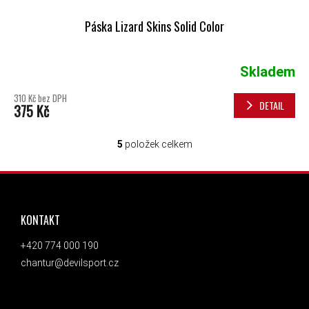
Páska Lizard Skins Solid Color
Skladem
310 Kč bez DPH
DETAIL
375 Kč
5
položek celkem
OVLÁDACÍ PRVKY VÝPISU
ZÁPATÍ
KONTAKT
+420 774 000 190
chantur@devilsport.cz