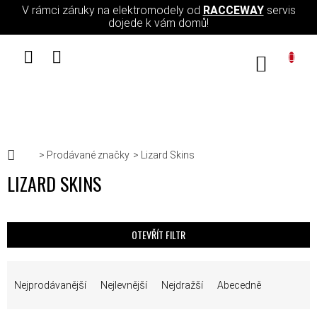
Přejít na obsah
V rámci záruky na elektromodely od
RACCEWAY
servis
dojede k vám domů!
NÁKUPN
Domů
Prodávané značky
Lizard Skins
LIZARD SKINS
OTEVŘÍT FILTR
ŘAZENÍ PRODUKTŮ
Nejprodávanější
Nejlevnější
Nejdražší
Abecedně