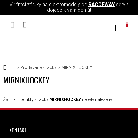
Přejít na obsah
V rámci záruky na elektromodely od
RACCEWAY
servis
dojede k vám domů!
NÁKUPN
Domů
Prodávané značky
MIRNIXHOCKEY
MIRNIXHOCKEY
Žádné produkty značky
MIRNIXHOCKEY
nebyly nalezeny...
ZÁPATÍ
KONTAKT