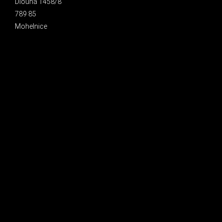
Dlouhá 1458/8
789 85
Mohelnice
INSTAGRAM