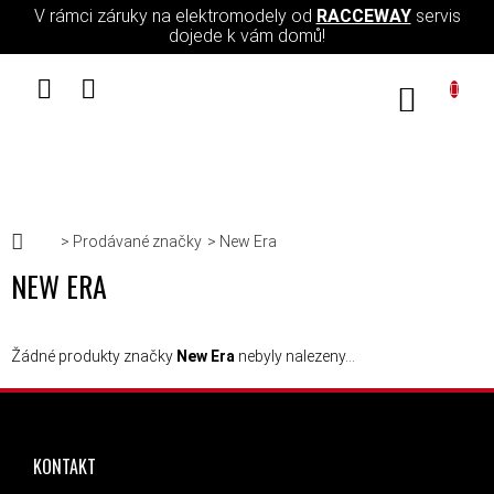
Přejít na obsah
V rámci záruky na elektromodely od
RACCEWAY
servis
dojede k vám domů!
NÁKUPN
Domů
Prodávané značky
New Era
NEW ERA
Žádné produkty značky
New Era
nebyly nalezeny...
ZÁPATÍ
KONTAKT