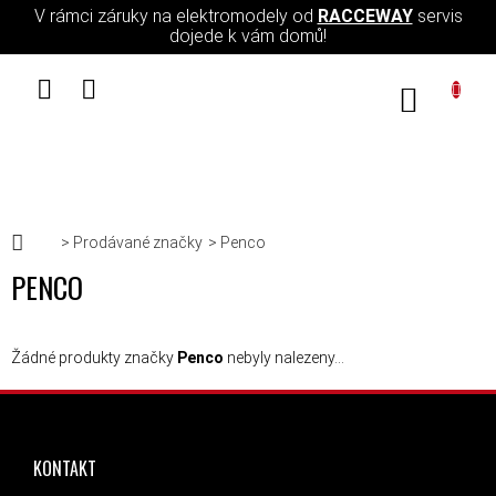
Přejít na obsah
V rámci záruky na elektromodely od
RACCEWAY
servis
dojede k vám domů!
NÁKUPN
Domů
Prodávané značky
Penco
PENCO
Žádné produkty značky
Penco
nebyly nalezeny...
ZÁPATÍ
KONTAKT