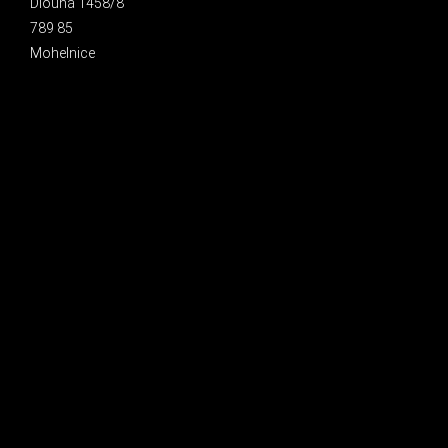
Dlouhá 1458/8
789 85
Mohelnice
INSTAGRAM