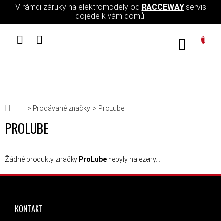
Přejít na obsah
V rámci záruky na elektromodely od
RACCEWAY
servis
dojede k vám domů!
NÁKUPN
Domů
Prodávané značky
ProLube
PROLUBE
Žádné produkty značky
ProLube
nebyly nalezeny...
ZÁPATÍ
KONTAKT