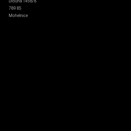
Dlouhá 1458/8
789 85
Mohelnice
INSTAGRAM