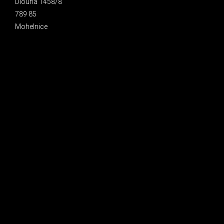
Dlouhá 1458/8
789 85
Mohelnice
INSTAGRAM