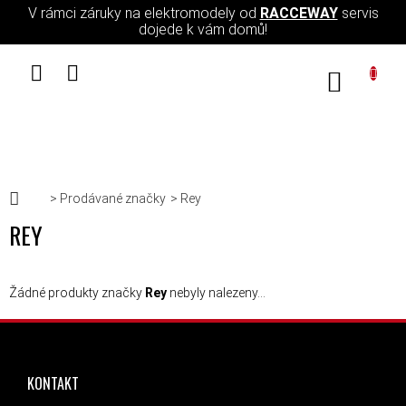
Přejít na obsah
V rámci záruky na elektromodely od
RACCEWAY
servis
dojede k vám domů!
NÁKUPN
Domů
Prodávané značky
Rey
REY
Žádné produkty značky
Rey
nebyly nalezeny...
ZÁPATÍ
KONTAKT