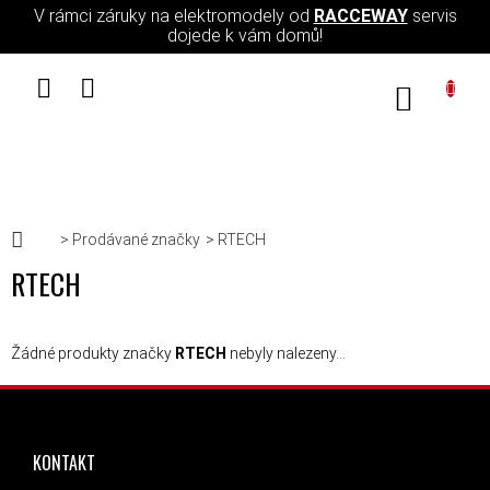
Přejít na obsah
V rámci záruky na elektromodely od
RACCEWAY
servis
dojede k vám domů!
NÁKUPN
Domů
Prodávané značky
RTECH
RTECH
Žádné produkty značky
RTECH
nebyly nalezeny...
ZÁPATÍ
KONTAKT