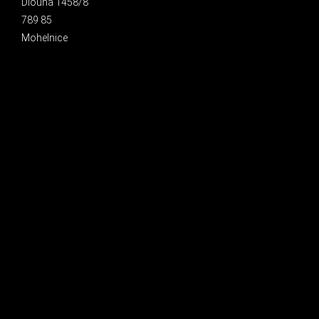
Dlouhá 1458/8
789 85
Mohelnice
INSTAGRAM