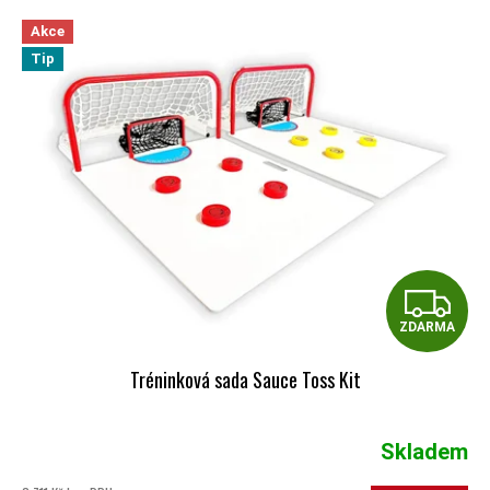
VÝPIS PRODUKTŮ
Akce
Tip
Z
ZDARMA
Tréninková sada Sauce Toss Kit
Skladem