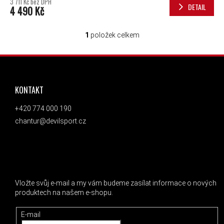
3 711 Kč bez DPH
DETAIL
4 490 Kč
1
položek celkem
OVLÁDACÍ PRVKY VÝPISU
ZÁPATÍ
KONTAKT
+420 774 000 190
chantur@devilsport.cz
ODEBÍRAT NEWSLETTER
Vložte svůj e-mail a my vám budeme zasílat informace o nových
produktech na našem e-shopu.
E-mail