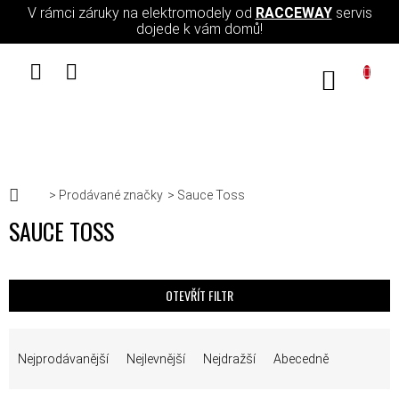
Přejít na obsah
V rámci záruky na elektromodely od
RACCEWAY
servis
dojede k vám domů!
NÁKUPN
Domů
Prodávané značky
Sauce Toss
SAUCE TOSS
OTEVŘÍT FILTR
ŘAZENÍ PRODUKTŮ
Nejprodávanější
Nejlevnější
Nejdražší
Abecedně